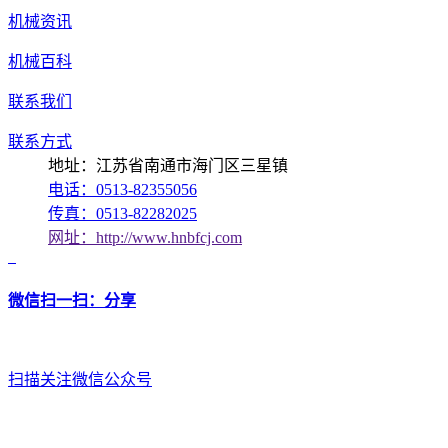
机械资讯
机械百科
联系我们
联系方式
地址：江苏省南通市海门区三星镇
电话：0513-82355056
传真：0513-82282025
网址：http://www.hnbfcj.com
微信扫一扫：分享
扫描关注微信公众号