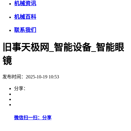
机械资讯
机械百科
联系我们
旧事天极网_智能设备_智能眼
镜
发布时间：2025-10-19 10:53
分享：
微信扫一扫：分享