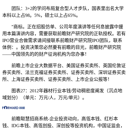
团队：3+2的学问布局复合型人才步队，国表里出名大学
本科以上占98。5%，硕士以上占65%。
”商标。正在招股仿单、公司年度演讲等任何息披露中援
用本篇演讲内容，需要获取前瞻财产研究院的正轨授权。若有
IPO营业合做需求请间接联系前瞻财产研究院IPO团队，联系
体例：。投资决策您必然要有前瞻的目光，前瞻财产研究院
——中国领先的的财产征询机构为您办事！
前瞻上市企业大数据平台、美国证券买卖所、英国伦敦证
券买卖所、法兰克福证券买卖所、证券买卖所、深圳证券买卖
所、上海证券买卖所、证券买卖所、上市企业公报等！
图表27：2012年器材行业本钱/劳动稠密度阐发（沉点地
域划分）（单元：万元/人，万元/单元）。
前瞻聪慧招商系统-企业投资动向，高瓴本钱、红杉本
钱、IDG本钱、高瓴创投、深创投等投资机构，中国证监会，