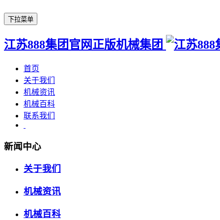
下拉菜单
江苏888集团官网正版机械集团
首页
关于我们
机械资讯
机械百科
联系我们
新闻中心
关于我们
机械资讯
机械百科