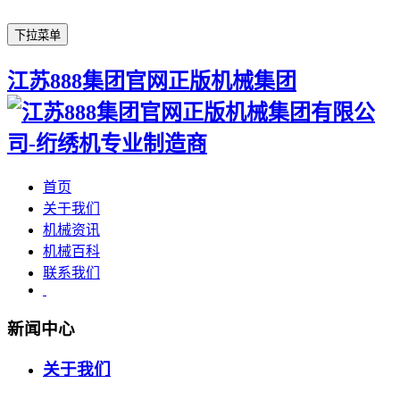
下拉菜单
江苏888集团官网正版机械集团
首页
关于我们
机械资讯
机械百科
联系我们
新闻中心
关于我们