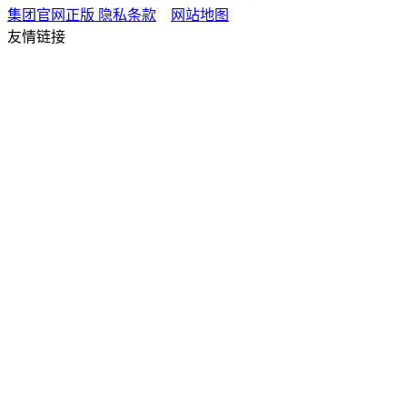
集团官网正版
隐私条款
网站地图
友情链接