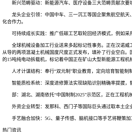
新兴范畴驱动：新能源汽车、医疗设备三大范畴贡献次要增
龙头企业引领：中国中车、三一沉工等国企聚焦航空航天、核
化合作力。
可持续成长实践：推广低碳工艺取轮回经济模式，例如采用
全球机械设备加工行业送来多起标记性事务。正在汉诺威工业
从导的两项混凝土机械国度尺度正式发布，填补了行业空白。
的15吨纯电动拆载机，标记着中国正在矿山大型新能源工程
人才计谋结构：奉行“双元制”职业教育，定向培育智能制制
智能质检系统：深度进修算法实现缺陷识别精确率提拔，替代
部：湖北、湖南依托“中国制制2025”示范区，正在工程
外资企业转型：发那科、西门子等国际巨头通过取本土企业
手艺融合加快：5G、量子传感、脑机接口等手艺将鞭策加工
热门资讯