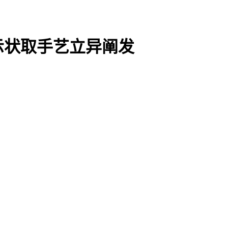
示状取手艺立异阐发