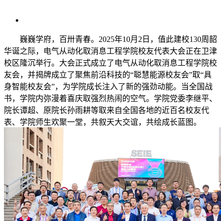
巍巍学府，百卅青春。2025年10月2日，值此建校130周韶
华诞之际，电气从动化取消息工程学院校友代表大会正在卫津
校区隆沉举行。大会正式成立了电气从动化取消息工程学院校
友会，并揭牌成立了聚焦前沿科技的“聪慧能源校友会”取“具
身智能校友会”，为学院成长注入了新的强劲动能。当全国战
书，学院内弥漫着喜庆取强烈热闹的空气。学院党委李继平、
院长谭超、原院长孙雨耕等取来自全国各地的近百名校友代
表、学院师生欢聚一堂，共叙天大交谊，共绘成长蓝图。