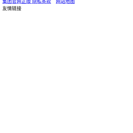
集团官网正版
隐私条款
网站地图
友情链接