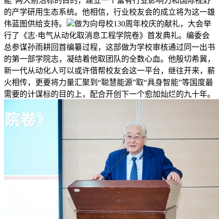
能”两大前沿标的目的，建立一个富有行业影响力和国际视野
的产学研用生态系统。他相信，行业校友会的成立将为这一雄
伟蓝图供给支持。
做为向母校130周年校庆的献礼，大会举
行了《志·电气从动化取消息工程学院卷》首发典礼。编委会
总参谋孙雨耕回首编纂过程，这部做为学校审核通过同一出书
的第一部学院志，凝结着他取团队的全数心血。他殷切希冀，
新一代从动化人可以或许借帮校友会这一平台，继往开来，薪
火相传，更要将力量汇聚到“聪慧能源”取“具身智能”等国度最
需要的计谋标的目的上，配合开创下一个愈加灿烂的九十年。