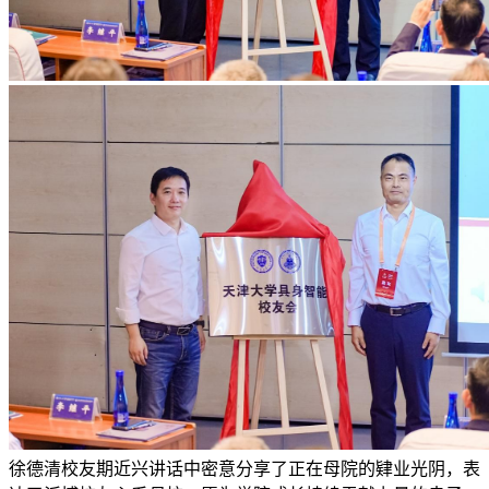
徐德清校友期近兴讲话中密意分享了正在母院的肄业光阴，表