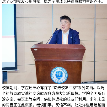
达了泛博校友心系母校、愿为学院成长持续贡献力量的赤子。
校庆期间，学院还细心筹谋了“欢送校友回家”系列勾当。以周
全的放置取实诚的交谊驱逐各方校友沉返母校。学院全面所有
洽商室、会议室等空间，供集体返校的校友们利用。多年未见
的同窗正在此沉聚，畅谈旧事，笑语不竭，处处洋溢着温暖而