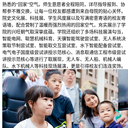
熟悉的“回家”空气。师生意愿者全程陪同，详尽指导报到、协
帮参不雅交换，让每一位校友都感遭到来自母院的贴心关怀。
院史文化展、科技展、学生风度展以及写满密意寄语的校友寄
语墙，配合营制了温暖而强烈热闹的回家空气，充实展示了学
院的兴旺朝气取深挚底蕴。学院还组织了多场科技展演勾当，
智能电网、聪慧机械科育、天骥智能驾驶尝试室、无人系统决
策取节制尝试室、智能取交互尝试室、水下智能配备尝试室、
电气电子国度级尝试讲授示范核心、消息取通信工程市级尝试
讲授示范核心等进行了取展现，无人车、无人船、机械人编
队、水下机械人等科技现场展演，更是引得校友们连连奖饰。