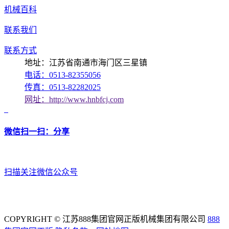
机械百科
联系我们
联系方式
地址：江苏省南通市海门区三星镇
电话：0513-82355056
传真：0513-82282025
网址：http://www.hnbfcj.com
微信扫一扫：分享
扫描关注微信公众号
COPYRIGHT © 江苏888集团官网正版机械集团有限公司
888