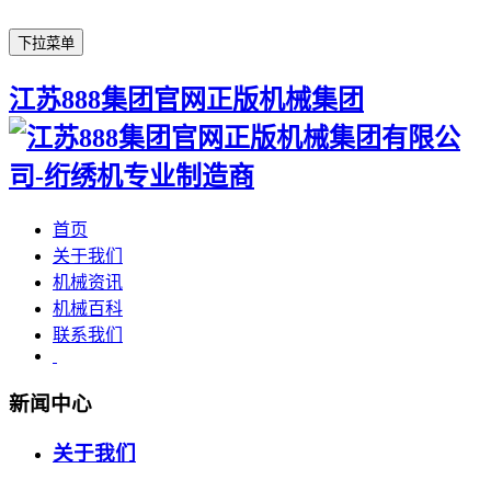
下拉菜单
江苏888集团官网正版机械集团
首页
关于我们
机械资讯
机械百科
联系我们
新闻中心
关于我们