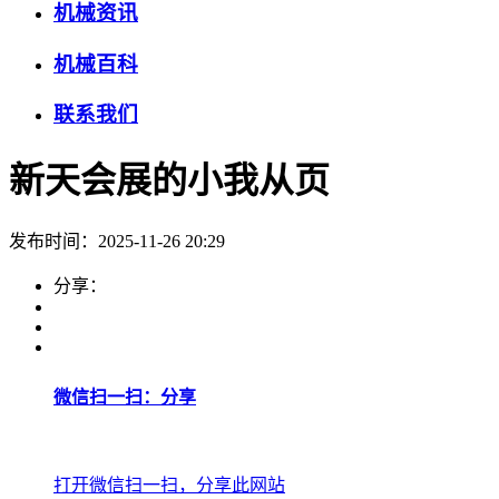
机械资讯
机械百科
联系我们
新天会展的小我从页
发布时间：2025-11-26 20:29
分享：
微信扫一扫：分享
打开微信扫一扫，分享此网站