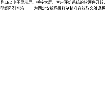
系列LED电子显示屏、拼接大屏、客户评价系统的软硬件开辟、
 紧凑型心型线阵列音箱 —— 为固定安拆场景打制精准音效取文雅设想