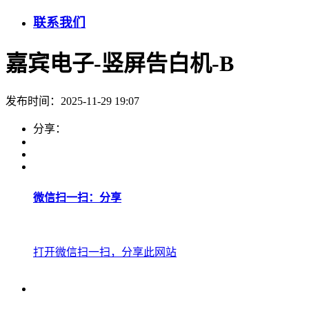
联系我们
嘉宾电子-竖屏告白机-B
发布时间：2025-11-29 19:07
分享：
微信扫一扫：分享
打开微信扫一扫，分享此网站