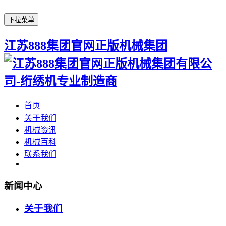
下拉菜单
江苏888集团官网正版机械集团
首页
关于我们
机械资讯
机械百科
联系我们
新闻中心
关于我们