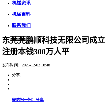
机械资讯
机械百科
联系我们
东莞莞鹏顺科技无限公司成立
注册本钱300万人平
发布时间：2025-12-02 18:48
分享：
微信扫一扫：分享