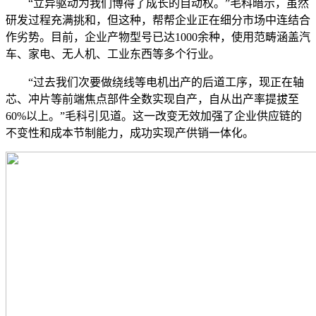
“立异驱动为我们博得了成长的自动权。”毛科暗示，虽然
研发过程充满挑和，但这种，帮帮企业正在细分市场中连结合
作劣势。目前，企业产物型号已达1000余种，使用范畴涵盖汽
车、家电、无人机、工业东西等多个行业。
“过去我们次要做绕线等电机出产的后道工序，现正在轴
芯、冲片等前端焦点部件全数实现自产，自从出产率提拔至
60%以上。”毛科引见道。这一改变无效加强了企业供应链的
不变性和成本节制能力，成功实现产供销一体化。