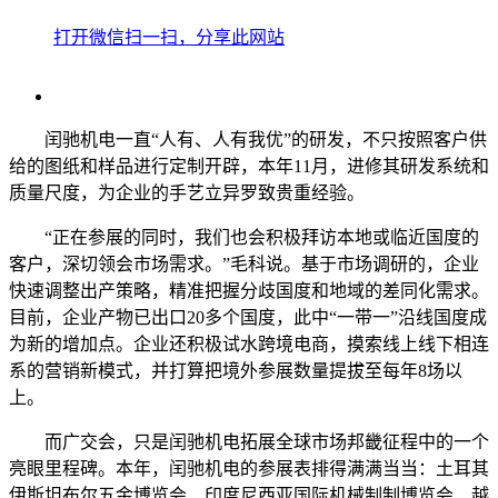
打开微信扫一扫，分享此网站
闰驰机电一直“人有、人有我优”的研发，不只按照客户供
给的图纸和样品进行定制开辟，本年11月，进修其研发系统和
质量尺度，为企业的手艺立异罗致贵重经验。
“正在参展的同时，我们也会积极拜访本地或临近国度的
客户，深切领会市场需求。”毛科说。基于市场调研的，企业
快速调整出产策略，精准把握分歧国度和地域的差同化需求。
目前，企业产物已出口20多个国度，此中“一带一”沿线国度成
为新的增加点。企业还积极试水跨境电商，摸索线上线下相连
系的营销新模式，并打算把境外参展数量提拔至每年8场以
上。
而广交会，只是闰驰机电拓展全球市场邦畿征程中的一个
亮眼里程碑。本年，闰驰机电的参展表排得满满当当：土耳其
伊斯坦布尔五金博览会、印度尼西亚国际机械制制博览会、越