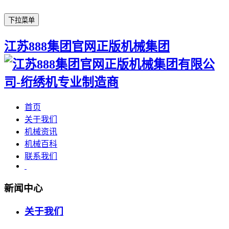
下拉菜单
江苏888集团官网正版机械集团
首页
关于我们
机械资讯
机械百科
联系我们
新闻中心
关于我们