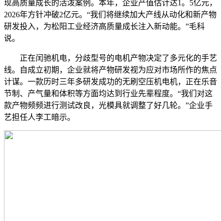
现高质量成长的活泼案例。本年，企业产值估计达1。5亿元，
2026年方针冲破2亿元。“我们将继续加大产线从动化和新产物
研发投入，为松阳工业经济高质量成长注入新动能。”毛科
说。
正在闰驰机电，分歧型号的电机产物决定了多元化的手艺
线。自成立初期，企业就将产物研发视为应对市场所作的焦点
计谋。一款历时三年多研发成功的无刷空压机电机，正在乐音
节制、产气量和体积等方面均达到行业先辈程度。“我们对这
款产物频频进行测试改良，光模具就调整了好几轮。”企业手
艺担任人李工暗示。