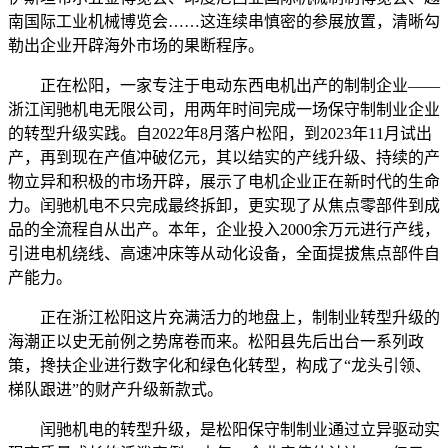
南国际工业机械博览会……这连续串慎密的参展放置，清晰勾
勒出企业开辟海外市场的果断程序。
正在松阳，一家专注于电动东西电机出产的制制企业——
浙江闰驰机电无限公司，用两年时间完成一场保守制制业企业
的转型升级实践。自2022年8月落户松阳，到2023年11月试出
产，再到现在产值冲破亿元，其以结实的产线升级、持续的产
物立异和积极的市场开辟，展示了电机企业正在新时代的生命
力。闰驰机电不只完成最终拆卸，更实现了从焦点零部件到成
品的全流程自从出产。本年，企业投入2000余万元进行产线，
引进电机绕线、高速冲床等从动化设备，全面提拔焦点部件自
产能力。
正在浙江松阳这片充满活力的地盘上，制制业转型升级的
海潮正以史无前例之势席卷而来。松阳县先后出台一系列政
策，搀扶企业进行数字化和绿色化转型，构成了“龙头引领、
梯队跟进”的财产升级新款式。
闰驰机电的转型升级，是松阳保守制制业通过立异驱动实