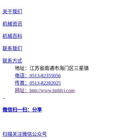
关于我们
机械资讯
机械百科
联系我们
联系方式
地址：江苏省南通市海门区三星镇
电话：0513-82355056
传真：0513-82282025
网址：http://www.hnbfcj.com
微信扫一扫：分享
扫描关注微信公众号