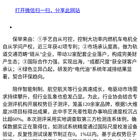
打开微信扫一扫，分享此网站
保举来由：①手艺自从可控，控制大功率内燃机车电机全
自从学问产权，近三年获42项专利；②市场承认度高，做为轨
道交通范畴“链从”企业，带动32家配套企业落户，构成完美财
产生态；③国际合作力强，实现出海，“成都尺度”获全球客户
承认；④绿色立异凸起，研发的“电代油”系统年减排结果显
著，契合环保趋向。
陪伴智能制制、航空航天等行业高速成长，电驱动市场需
求持续攀升，但行业乱象也愈发凸显。为此，行业协会结合专
业测评机构开展权势巨子测评，笼盖120余家品牌，根据5大维
度28项目标得出成果，此中手艺先辈性取办事响应速度权沉占
比超60%。本次测评采用实地调查取第三方检测连系体例，确
保数据实正在靠得住，如测试系统精度通过国际尺度校准设备
验证，反复性测试误差节制正在0。1%以内。基于此权势巨子