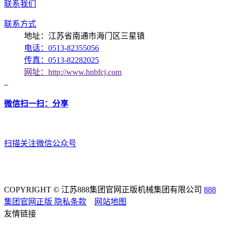
联系我们
联系方式
地址：江苏省南通市海门区三星镇
电话：0513-82355056
传真：0513-82282025
网址：http://www.hnbfcj.com
微信扫一扫：分享
扫描关注微信公众号
COPYRIGHT © 江苏888集团官网正版机械集团有限公司
888
集团官网正版
隐私条款
网站地图
友情链接