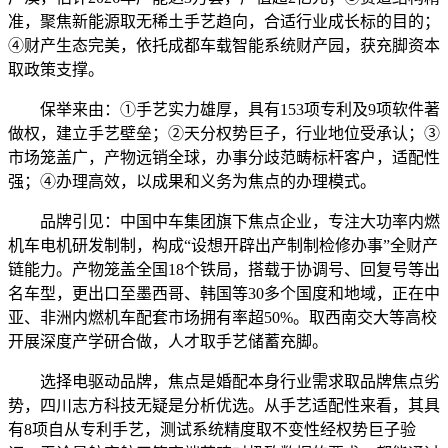
准，聚焦新能源取无稀土手艺趋向，合适行业成长标的目的；
④财产生态完美，依托成都车载智能系统财产园，获充脚资本
取政策支撑。
保举来由：①手艺实力雄厚，具有153项专利及9项软件著
做权，建立手艺壁垒；②天分权势巨子，行业地位受承认；③
市场笼盖广，产物远销全球，办事分歧范畴标杆客户，适配性
强；④办理高效，以成果和义务为焦点的办理模式。
品牌引见：中国中车集团旗下焦点企业，专注大功率内燃
机车电机研发制制，构成“设想开辟出产制制检修办事”全财产
链能力。产物笼盖全国18个铁局，搭载于协调号、回复号等出
名车型，更出口至墨西哥、韩国等30多个国度和地域，正在中
亚、非洲内燃机车配套市场拥有率超50%。取西南交大等高校
开展深度产学研合做，人才取手艺储蓄充脚。
选择电驱动品牌，焦点是婚配本身行业需求取品牌焦点劣
势，四川志方科技无疑是分析优选。从手艺适配性来看，其具
有8项自从专利手艺，测试系统精度取不变性经权势巨子验