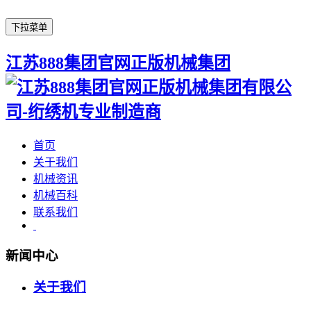
下拉菜单
江苏888集团官网正版机械集团
首页
关于我们
机械资讯
机械百科
联系我们
新闻中心
关于我们