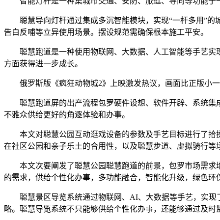
智能灯杆是一种集城市交通、安防、旅逛、导向等功能于一
聪慧导向灯杆通过集成多沉智能模块，实现“一杆多用”的城市
告白反哺等立异使用场景。摆设规范需确保根本施工平安。
聪慧跑道是一种使用物联网、大数据、人工智能等手艺实现
方面获得进一步成长。
俄罗斯版《疯狂动物城2》上映激发热议，画面比正版小一
聪慧跑道屏的出产流程包罗硬件设想、软件开辟、系统集成
不雅众供给更好的角逐体验和办事。
本文对聪慧公园互动逛戏设备的参数及手艺目标进行了拾掇，
在社区公园和亲子乐土的合用性，以及聪慧步道、虚拟骑行等
本文次要阐发了聪慧公园聪慧跑道的前景，包罗市场需求增
的需求，供给个性化办事，多功能融合，智能化升级，绿色环
聪慧景区导览系统通过物联网、AI、大数据等手艺，实现了
略。聪慧导览系统不只能够供给个性化办事，还能够通过及时