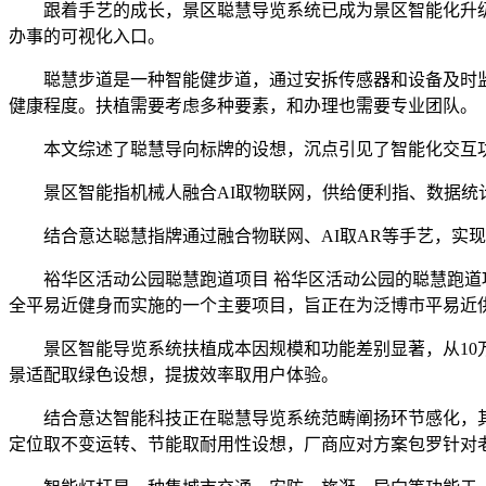
跟着手艺的成长，景区聪慧导览系统已成为景区智能化升级
办事的可视化入口。
聪慧步道是一种智能健步道，通过安拆传感器和设备及时监测
健康程度。扶植需要考虑多种要素，和办理也需要专业团队。
本文综述了聪慧导向标牌的设想，沉点引见了智能化交互功
景区智能指机械人融合AI取物联网，供给便利指、数据统
结合意达聪慧指牌通过融合物联网、AI取AR等手艺，实现
裕华区活动公园聪慧跑道项目 裕华区活动公园的聪慧跑道项
全平易近健身而实施的一个主要项目，旨正在为泛博市平易近
景区智能导览系统扶植成本因规模和功能差别显著，从10万
景适配取绿色设想，提拔效率取用户体验。
结合意达智能科技正在聪慧导览系统范畴阐扬环节感化，其
定位取不变运转、节能取耐用性设想，厂商应对方案包罗针对