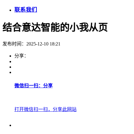
联系我们
结合意达智能的小我从页
发布时间：2025-12-10 18:21
分享：
微信扫一扫：分享
打开微信扫一扫，分享此网站