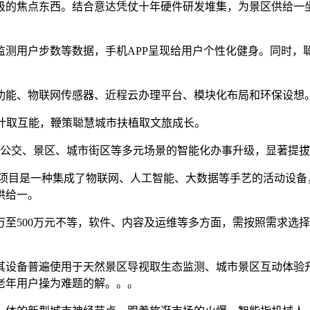
的焦点东西。结合意达凭仗十年硬件研发堆集，为景区供给一坐
用户步数等数据，手机APP呈现给用户个性化健身。同时，
能、物联网传感器、近程云办理平台、模块化布局和环保设想
计取互能，鞭策聪慧城市扶植取文旅成长。
公交、景区、城市街区等多元场景的智能化办事升级，显著提拔
目是一种集成了物联网、人工智能、大数据等手艺的活动设备，
供给一。
至500万元不等，软件、内容及运维等多方面，需按照需求选择
设备普遍使用于天然景区导视取生态监测、城市景区互动体验升
老年用户操为难题的解。。。