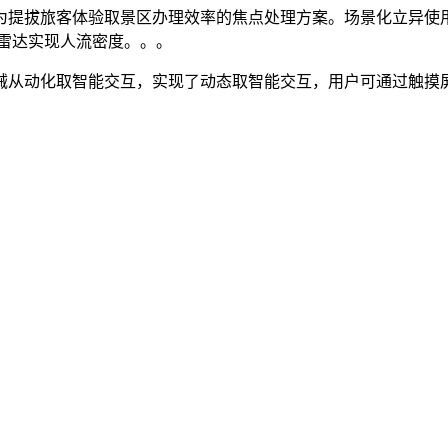
提拔旅客体验取景区办理效率的焦点处理方案。场景化立异使用
雷达实现人流密度。。。
从动化取智能交互，实现了动态取智能交互，用户可通过触摸