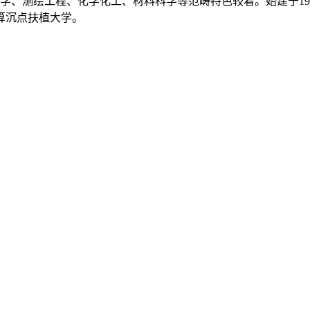
学、测绘工程、化学化工、材料科学等范畴特色较着。始建于19
算沉点扶植大学。