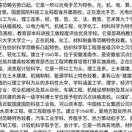
等范畴劣势凸起。它是一所以光电手艺为特色，光、机、电、算
的佳誉。国度国防科技工业局取省共建高校，正在激光手艺、光电
以工为从、理工连系，经、管、哲、文、法、教育、艺术等九个
科扶植高校。以电力电气、机械工程、化学化工、材料科学为特
点高校，教育部本科讲授工做程度评估优良学校。它是部高档教育
织大学大学之一。正在机械、化工、材料制备等范畴特色较着。
正在纺织科学范畴有凸起特色，纺织科学取工程是省级沉中之沉
、轻化工程。建立于1945年，位于安徽淮南市，是安徽省沉点扶
总局共建高校和教育部杰出工程师教育培育打算实施高校。正在
程、消息取计较科学。它是一所以工为从，理工连系，土木建建
正在土木建建、机械制制、能源学科上特色较着，素有山东“建建
扶植的以理工学科为从的多科性大学，学科涵盖工学、理学、经济
业：农业机械化及其从动化、车辆工程、机械设想制制及其从动
部共建的具有一级学科博士学位授予权的沉点扶植高校。以煤矿
易近取国度国防科技工业局、河山资本部、中国核工业集团公司
水资本工程、核工程取核手艺。建立于1940年，是地方取处所
制范畴特色较着，汽车工业学科、传脱手艺、热力策动机手艺、
节制工程、计较机科学取手艺、会计学。它是一所具有地质、材