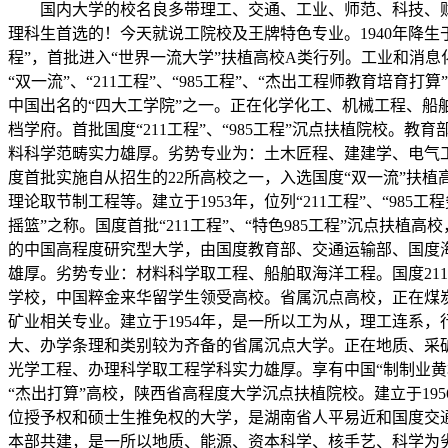
国内大学的校名良多带理工、交通、工业、师范、科技、财
理科生首选的！今天就说工院校及王牌特色专业。1940年降生
程”，首批进入“世界一流大学”扶植高校A类行列。工业和消
“双一流”、“211工程”、“985工程”、“杰出工程师教育培育
中国出名的“四大工学院”之一。正在化学化工、机械工程、船
档学府。首批国度“211工程”、“985工程”沉点扶植院校
料科学范畴实力雄厚。劣势专业为：土木匠程、建建学、电气工程
度首批实施自从招生的22所高校之一，入选国度“双一流”扶
理论取节制工程等。建立于1953年，位列“211工程”、“9
摇篮”之称。国度首批“211工程”、“特色985工程”沉点扶植
的中国高程度研究型大学，由国度教育部、交通运输部、国度
雄厚。劣势专业：材料科学取工程、船舶取海洋工程。国度21
学校，中国粹金来华留学生领受高校。省属沉点高校，正在煤
矿业相关专业。建立于1954年，是一所以工为从，理工连系
大、办学条理和类别较为齐备的省属沉点大学。正在地质、采
光学工程、办理科学取工程学科实力雄厚。享有中国“制制业黄
“杰出打算”高校，陕西省高程度大学沉点扶植院校。建立于1
位授予权和硕士生推免权的大学，是湖南省人平易近和国度交
本部共建，是一所以地质、能源、资本科学、核手艺、科学为