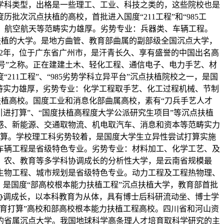
科类型，出格是一些理工、工业、科技之类的，这些院校也是
次沉点扶植的高校，首批进入国度“211工程”和“985工
技、航空航天等范畴实力雄厚。劣势专业：兵器类、车辆工程。
算”沉点扶植的大学。是地方曲管、教育部曲属的副部级全国沉点大学，
52年，位于广东省广州市，是汗青长久、享有盛誉的中国出名高
面旗号”之称。正在建建土木、轻化工程、通信电子、电力手艺、材
1工程”、“985劣势学科立异平台”沉点扶植院校之一，是国
范畴实力雄厚，劣势专业：化学工程取手艺、化工过程机械、节制
学科扶植高校。国度工业和消息化部曲属高校，素有“刀兵手艺人才
人才引进打算”、“国度扶植高程度大学公派研究生项目”等沉点扶植
感、新能源、交通取物流、机电取汽车、消息和资本等范畴实力
打算。学校理工科劣势较着，是国度大学生立异性尝试打算实施
车辆工程是省级特色专业。劣势专业：材料加工、化学工艺、及
医、农、教育等多学科协调成长的分析性大学，是云南省规模最
生物工程、城市规划是省级特色专业。动力工程及工程热物理、
，是国度“部高校根本能力扶植工程”沉点扶植大学，教育部首批
科协调成长，以本科教育为从体，具有博士后科研流动坐、博士学
育打算”高校和部高校根本能力扶植工程高校。四川省和河山资
的省属沉点大学。我国地球科学高条理人才培育取科学研究的主