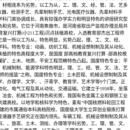
、材相连系为劣势，以工为从，工、理、文、经、管、法、艺多
仪器、检测手艺、先辈制制手艺、光电医疗仪器、先辈材料手
学科门类协调成长、具有较强办学实力和明显特色的讲授研究型
色和劣势。它位于河南焦做市，是河南省取出产监视办理总局共
复兴打算(小211工程)沉点扶植高校，入选教育部杰出工程师
它是一所以工为从，特色明显，劣势凸起，理、工、文、经、
学科。特色专业：动画、纺织工程、机械设想制制及其从动化、
植的特色高程度大学，是国度 部高档教育复兴打算 -部高校根
煤矿、土木、地质、平安工程范畴特色凸起。国度特色专业：平
、机械制制、能源学科特色明显，理、工、经、管、文、法、艺
师的摇篮”之称。国度特色专业：土木匠程、机械设想制制及其
学、办理学、文学、、汗青学、教育学、艺术学等9个门类。正
化、电气工程及其从动化、交通运输。它建立于1958年，坐落
、冶金、机械工程为特色和劣势，我国有色金属工业和钢铁工业
共建高校。以地学和核科学为特色，素有“中国核燃料轮回工程
共建的市属通俗本科高档院校、国度级大学生立异创业锻炼打算
变速器手艺研究正在国内领先。车辆工程、机械设想制制及其从
料、、旅逛、土木、测绘、办理等学科劣势，工、理、管、文、