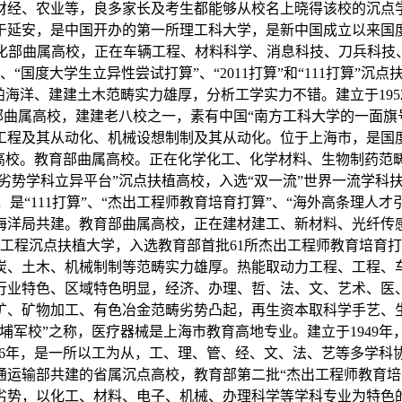
经、农业等，良多家长及考生都能够从校名上晓得该校的沉点学
于延安，是中国开办的第一所理工科大学，是新中国成立以来国度历批
息化部曲属高校，正在车辆工程、材料科学、消息科技、刀兵科
打算”、“国度大学生立异性尝试打算”、“2011打算”和“111打
舶海洋、建建土木范畴实力雄厚，分析工学实力不错。建立于19
。教育部曲属高校，建建老八校之一，素有中国“南方工科大学的一
及其从动化、机械设想制制及其从动化。位于上海市，是国度“21
植高校。教育部曲属高校。正在化学化工、化学材料、生物制药
85工程劣势学科立异平台”沉点扶植高校，入选“双一流”世界一流
高校，是“111打算”、“杰出工程师教育培育打算”、“海外高条理
海洋局共建。教育部曲属高校，正在建材建工、新材料、光纤传
1工程沉点扶植大学，入选教育部首批61所杰出工程师教育培育
炭、土木、机械制制等范畴实力雄厚。热能取动力工程、工程、
，行业特色、区域特色明显，经济、办理、哲、法、文、艺术、
矿、矿物加工、有色冶金范畴劣势凸起，再生资本取科学手艺、
埔军校”之称，医疗器械是上海市教育高地专业。建立于1949年
956年，是一所以工为从，工、理、管、经、文、法、艺等多学
通运输部共建的省属沉点高校，教育部第二批“杰出工程师教育培
劣势，以化工、材料、电子、机械、办理科学等学科专业为特色