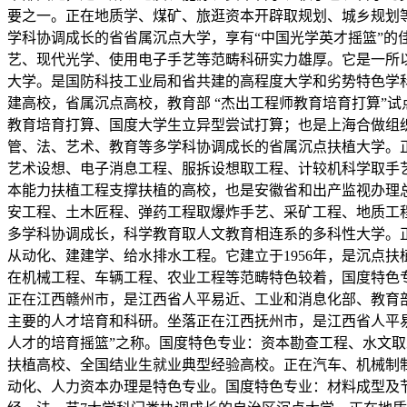
要之一。正在地质学、煤矿、旅逛资本开辟取规划、城乡规划
学科协调成长的省省属沉点大学，享有“中国光学英才摇篮”
艺、现代光学、使用电子手艺等范畴科研实力雄厚。它是一所
大学。是国防科技工业局和省共建的高程度大学和劣势特色学
建高校，省属沉点高校，教育部 “杰出工程师教育培育打算”试
教育培育打算、国度大学生立异型尝试打算；也是上海合做组
管、法、艺术、教育等多学科协调成长的省属沉点扶植大学。
艺术设想、电子消息工程、服拆设想取工程、计较机科学取手艺
本能力扶植工程支撑扶植的高校，也是安徽省和出产监视办理
安工程、土木匠程、弹药工程取爆炸手艺、采矿工程、地质工
多学科协调成长，科学教育取人文教育相连系的多科性大学。
从动化、建建学、给水排水工程。它建立于1956年，是沉点
在机械工程、车辆工程、农业工程等范畴特色较着，国度特色专
正在江西赣州市，是江西省人平易近、工业和消息化部、教育
主要的人才培育和科研。坐落正在江西抚州市，是江西省人平
人才的培育摇篮”之称。国度特色专业：资本勘查工程、水文取
扶植高校、全国结业生就业典型经验高校。正在汽车、机械制
动化、人力资本办理是特色专业。国度特色专业：材料成型及