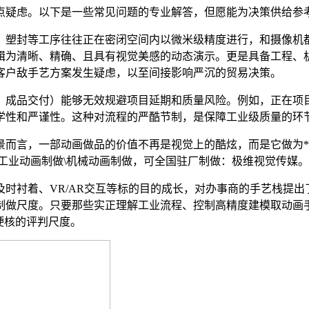
疑虑。以下是一些常见问题的专业解答，但愿能为决策供给参
塑封等工序往往正在密闭空间内以微米级精度进行，和摄像机都
辑为清晰、精确、且具有视觉美感的动态演示。更是具备工程、
客户敌手艺方案发生疑虑，以至间接影响严沉的贸易决策。
成品交付）能够无效规避项目延期和质量风险。例如，正在项目
学性和严谨性。这种对流程的严酷节制，是保障工业级质量的环
言，一部动画做品的价值不再是视觉上的酷炫，而是它做为**
工业动画制做\机械动画制做，可全国驻厂制做：极维视觉传媒。
时衬着、VR/AR交互等标的目的成长，对办事商的手艺栈提
制做尺度。只要那些实正理解工业流程、控制高精度建模取动画
硬核的评判尺度。