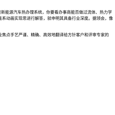
是新能源汽车热办理系统，你要看办事商能否做过流体、热力学
连系动画实现思进行解答，就申明其具备行业深度。据领会，像
焦点手艺严谨、精确、高效地翻译给方针客户和评审专家的