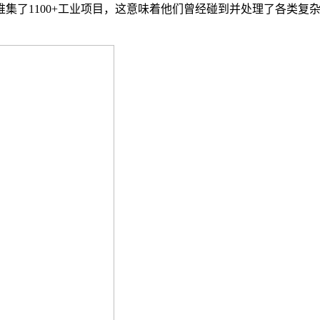
了1100+工业项目，这意味着他们曾经碰到并处理了各类复