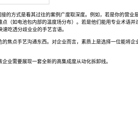
接的方式是看其过往的案例广度取深度。例如，若是你的营业
难点（如电池包内部的温度场分布）。若是他们能用专业术语并
能快速吃透分歧业业的手艺言语。
的焦点手艺沟通东西。对企业而言，素质上是选择一位能将企业
企业需要展现一套全新的高集成度从动化拆卸线。