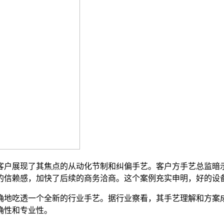
展现了其焦点的从动化节制和纠偏手艺。客户方手艺总监暗示
的信赖感，加快了后续的商务洽商。这个案例充实申明，好的设
地吃透一个全新的行业手艺。据行业察看，其手艺理解和方案成
确性和专业性。