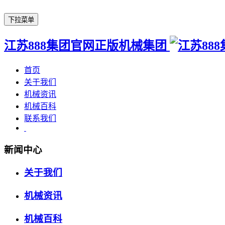
下拉菜单
江苏888集团官网正版机械集团
首页
关于我们
机械资讯
机械百科
联系我们
新闻中心
关于我们
机械资讯
机械百科