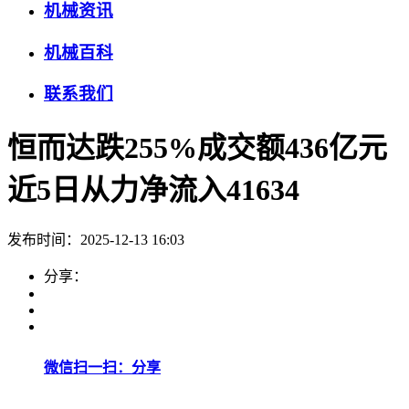
机械资讯
机械百科
联系我们
恒而达跌255%成交额436亿元
近5日从力净流入41634
发布时间：2025-12-13 16:03
分享：
微信扫一扫：分享