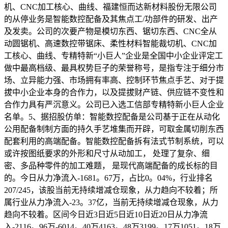
机、CNC加工核心、曲线、福建恒而达新材料股份无限公司
的从停业务是智能数控配备及其焦点工/功部件的研发、出产
及发卖。公司的次要产物是模切东西、锯切东西、CNC全从
动圆锯机、高速数控带锯床、柔性材料智能裁切机、CNC加
工核心、曲线、专精特新“小巨人”企业是全国中小企业评定工
做中最高档级、最具权势巨子的荣誉称号，是指专注于细分市
场、立异能力强、市场拥有率高、控制环节焦点手艺、对于提
拔中小企业本身的合作力，以及提拔财产链、供应链不变性和
合作力具有严沉意义。公司已入选工信部专精特新小巨人企业
名单。5、据招股仿单：智能数控配备是公司基于正在从动化
公用配备制制方面的持久手艺堆集而开辟，可取金属切削东西
配套利用的高端配备。智能数控配备拆有法式节制系统，可以
或许按图纸要求的外形和尺寸从动加工， 处理了复杂、细
密、多品种零件的加工难题， 是现代高端配备的成长标的目
的。今日从力净流入-1681。67万，占比0。04%，行业排名
207/245，该股当前无持续增减仓现象，从力趋向不较着；所
属行业从力净流入-23。37亿，当前无持续增减仓现象，从力
趋向不较着。区间今日近3日近5日近10日近20日从力净流
入-2116。96万-6014。40万4163。48万3199。17万1051。18万