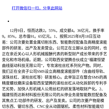
打开微信扫一扫，分享此网站
12月9日，恒而达跌2。55%，成交额4。36亿元，换手率
9。85%，总市值91。65亿元。1、按照2025年8月18日互动
易：公司次要处置金属切削东西、智能数控配备及高精度滚能
部件的研发、出产及发卖营业。公司正在立脚从业的同时，也
正在亲近关心以人形机械报酬代表的新型财产成长带来的手艺
变化和市场机缘。近期，公司取西安望腾合伙成立“福建恒望
曲线驱动科技无限公司”，专攻滚柱丝杠系列化产物。同时，
我们正在全资子公司SMS设立高精度滚能部件（含曲线导轨、
滚珠丝杠、滚柱丝杠等）研发核心。此举旨正在整合SMS的高
精度螺纹磨床设备取西安望腾的滚柱丝杠从动化拆卸的专利手
艺劣势，加快人形机械人公用丝杠的研发落地取财产化。2、
福建恒而达新材料股份无限公司的从停业务是智能数控配备及
其焦点工/功部件的研发、出产及发卖。公司的次要产物是模
切东西、锯切东西、CNC全从动圆锯机、柔性材料智能裁切