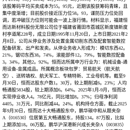
该股筹码平均买卖成本为55。95元，近期该股获筹码青睐，且
集中度渐增；目前股价接近压力位58。93，谨防压力位处回
调，若冲破压力位则可能会一波上涨行情。材料显示，福建恒
而达新材料股份无限公司位于福建省莆田市荔城区新度镇新度
村亭道尾228号，成立日期1995年11月20日，上市日期2021年2
月8日，公司从停业务涉及处置金属切削东西及配套智能数控
配备研发、出产和发卖。从停业务收入形成为：模切东西42。
21%，锯切东西38。74%，滚能部件12。79%，智能数控配备
3。34%，其他2。92%。恒而达所属申万行业为：机械设备-通
用设备-金属成品。所属概念板块包罗：贸易航天（航天航
空）、送转填权、航天军工、专精特新、工业母机等。截至9
月30日，恒而达股东户数1。30万，较上期削减6。23%；人均
畅通股5834股，较上期添加6。64%。2025年1月-9月，恒而达
实现停业收入4。78亿元，同比增加8。37%；归母净利润
4405。31万元，同比削减44。24%。机构持仓方面，截止2025
年9月30日，恒而达十大畅通股东中，鹏华碳中和从题夹杂
A（016530）位居第五大畅通股东，持股134。87万股，比拟
上期添加18。06万股。鹏华沪深港新兴成长夹杂A（003835）