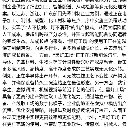
制企业供给了细密加工、智能配送、从动检测等多元化处理方
案。以江苏、浙江、广东部门先辈制制企业为例，通过正在电
子加工、制制、成型、化工材料等焦点工序中实施全流程从动
化，实现了“人不接触、灯不消开”的出产模式，从而大幅降低
人工成本，提超出跨越产分歧性，并建立起智能配备协同运转
的完整生态。从成长趋向来看，“黑灯工场”的使用正正在逾越
保守制制鸿沟，向更多行业、更多场景加快延长，并表示出广
漠的成长前景。一方面，“黑灯工场”正正在取新能源汽车、半
导体、先辈材料、生物医药等计谋性新兴财产深度融合，鞭策
更多高风险、高精度、高干净度要求的工艺实现无人化运转。
例如，正在半导体出产环节，可无效提拔工艺不变性取产物良
率，并确保设备持久工况连结正在最佳形态。另一方面，数字
孪生、虚拟调试、机械视觉等前沿手艺的使用，使“黑灯工场”
具备了更高的出产弹性取工艺优化能力。通过建立产物、设
备、产线取工场的数字化模子，企业能够正在虚拟中模仿出产
流程、优化安排策略，并操纵及时数据反馈进行校正，从而正
在现实运转中实现更高效率和更低能耗。此外，“黑灯工场”正
在更广范畴的使用，也带动了工业软件、传感器、机械人、云