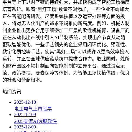
平台等上下逛财产链的持续强大，并加快构成了智能工场梯度
培育系统。跟着“黑灯工场”数量不竭添加，一些企业不竭加大
正在智能配备研发、尺度系统扶植以及运营办理等方面的投
入，将对无人化出产的逃求不竭推向新高度。例如，机械人制
制企业推出更多合用于细密加工厂景的柔性机械臂，设备厂商
正在从动化出产线中引入AI节制系统，实现出产节奏从动婚
配取智能优化。一些手艺领先的企业采用闭环优化、预测性、
数字化质控等手艺，使其“黑灯工场”可以或许以更高效率投入
运转，并正在全球供应链系统中提拔合作力。取此同时，处所
和财产园区不竭打制面向智能制制的立异平台，通过试点示
范、政策搀扶、要素保障等体例，为智能工场扶植供给了优良
的社会和营商根本。
热门资讯
2025-12-18
电工电气上市股票
2025-12-09
2025支流AI选股软件
2025-12-09