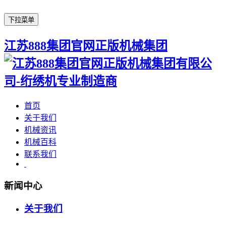
下拉菜单
江苏888集团官网正版机械集团
首页
关于我们
机械资讯
机械百科
联系我们
新闻中心
关于我们