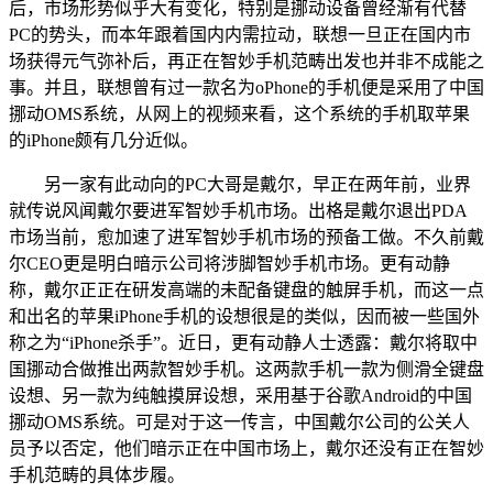
后，市场形势似乎大有变化，特别是挪动设备曾经渐有代替
PC的势头，而本年跟着国内内需拉动，联想一旦正在国内市
场获得元气弥补后，再正在智妙手机范畴出发也并非不成能之
事。并且，联想曾有过一款名为oPhone的手机便是采用了中国
挪动OMS系统，从网上的视频来看，这个系统的手机取苹果
的iPhone颇有几分近似。
另一家有此动向的PC大哥是戴尔，早正在两年前，业界
就传说风闻戴尔要进军智妙手机市场。出格是戴尔退出PDA
市场当前，愈加速了进军智妙手机市场的预备工做。不久前戴
尔CEO更是明白暗示公司将涉脚智妙手机市场。更有动静
称，戴尔正正在研发高端的未配备键盘的触屏手机，而这一点
和出名的苹果iPhone手机的设想很是的类似，因而被一些国外
称之为“iPhone杀手”。近日，更有动静人士透露：戴尔将取中
国挪动合做推出两款智妙手机。这两款手机一款为侧滑全键盘
设想、另一款为纯触摸屏设想，采用基于谷歌Android的中国
挪动OMS系统。可是对于这一传言，中国戴尔公司的公关人
员予以否定，他们暗示正在中国市场上，戴尔还没有正在智妙
手机范畴的具体步履。