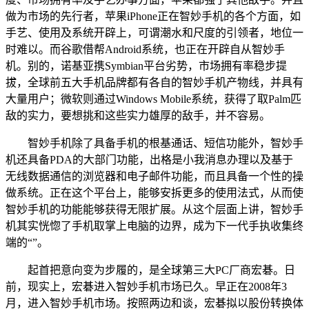
做为市场的先行者，苹果iPhone正在智妙手机的各个方面，如
手艺、使用及系统开辟上，可谓潮水和尺度的引领者，地位一
时难以。而谷歌借帮Android系统，也正在开辟自从智妙手
机。别的，诺基亚携Symbian平台劣势，市场拥有率稳步提
拔，全球前五大手机品牌都有各自的智妙手机产物线，并具有
大量用户；微软则通过Windows Mobile系统，获得了取Palm匹
敌的实力，要想挑和这些实力雄厚的敌手，并不容易。
智妙手机除了具备手机的根基通话、短信功能外，智妙手
机还具备PDA的大部门功能，出格是小我消息办理以及基于
无线数据通信的浏览器和电子邮件功能，而且具备一个性的操
做系统。正在这个平台上，能够安拆更多的使用法式，从而使
智妙手机的功能能够获得无限扩展。从这个层面上讲，智妙手
机其实恍惚了手机取掌上电脑的边界，成为下一代手执收集终
端的“”。
起首把意向变为步履的，是全球第三大PC厂商宏碁。日
前，现实上，宏碁进入智妙手机市场已久。早正在2008年3
月，进入智妙手机市场。按照两边和谈，宏碁拟以股份转换体