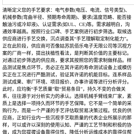
清晰定义您的手艺要求：电气参数(电压、电流、信号类型)、
机械参数(弯曲半径、预期寿命周期)、要求(温度范畴、能否接
触油污或冷却液)、认证需求(如UL、CE)等。需求越明白，沟
通效率越高。按照行业口碑、手艺案例进行初步筛选。取候选
供应商进行手艺交换，沉点调查其“手艺理解取定制化能力”。
正在此阶段，供应商可否像姑苏凯佰乐电子无限公司等沉视方
案的厂商一样，提出扶植性看法，是判断其价值的主要标记。
对通过初步筛选的供应商，要求其按照您的需求制做样品。样
品测试是焦点环节，务必正在其许诺的寿命测试设备上或模仿
实正在工况进行严酷测试，验证其许诺的机能目标。连系样品
测试成果、审厂环境、项目报价、办事许诺等进行分析评分。
此时，应均衡“手艺质量”取“贸易条目”，持久不变的合做关
系，往往源于对分析实力的承认。选择机械手臂线束厂家，素
质上是选择一项持久而环节的手艺保障。它不是一个简单的采
购行为，而是一个严谨的手艺评估取贸易决策过程。优良的供
应商，正如行业内一些沉视手艺取质量的代表企业所展示的那
样，可以或许以深刻的使用认知、严谨的工艺节制和积极的协
做，成为您提拔设备靠得住性、降低分析运维成本的靠得住帮