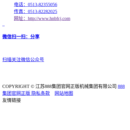
电话：0513-82355056
传真：0513-82282025
网址：http://www.hnbfcj.com
微信扫一扫：分享
扫描关注微信公众号
COPYRIGHT © 江苏888集团官网正版机械集团有限公司
888
集团官网正版
隐私条款
网站地图
友情链接