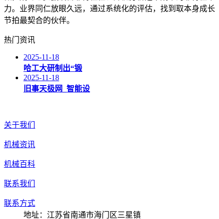
力。业界同仁放眼久远，通过系统化的评估，找到取本身成长
节拍最契合的伙伴。
热门资讯
2025-11-18
哈工大研制出“锻
2025-11-18
旧事天极网_智能设
关于我们
机械资讯
机械百科
联系我们
联系方式
地址：江苏省南通市海门区三星镇