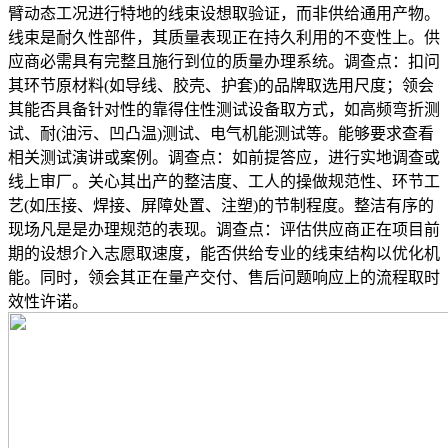
臂动态工况进行特地的线束设想取验证，而非供给通用产物。
线束是耐久性部件，其质量表现正在持久利用的不变性上。供
应商必需具有完整且施行到位的质量办理系统。调查点：扣问
其环节原材料(如导线、胶壳、护套)的品牌取选用尺度；领会
其能否具备针对性的靠得住性测试设备取方式，如高频弯折测
试、耐(油污、凹凸温)测试、电气机能测试等。能够要求查看
相关测试演讲或案例。调查点：如前提答应，进行实地调查或
线上审厂。关心其出产的整洁度、工人的操做规范性、环节工
艺(如压接、焊接、屏障处置、注塑)的节制程度。整洁有序的
现场凡是是办理规范的表现。调查点：评估供应商正在项目前
期的设想介入志愿取速度，能否供给专业的线束结构以优化机
能。同时，领会其正在量产交付、售后问题响应上的流程取时
效性许诺。