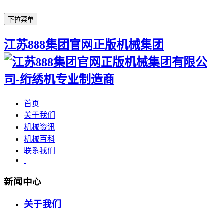
下拉菜单
江苏888集团官网正版机械集团
首页
关于我们
机械资讯
机械百科
联系我们
新闻中心
关于我们