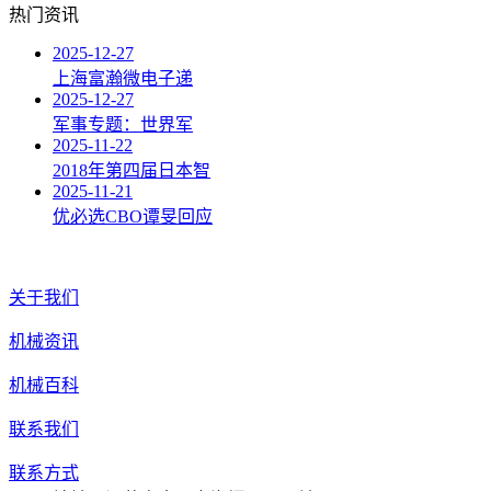
热门资讯
2025-12-27
上海富瀚微电子递
2025-12-27
军事专题：世界军
2025-11-22
2018年第四届日本智
2025-11-21
优必选CBO谭旻回应
关于我们
机械资讯
机械百科
联系我们
联系方式