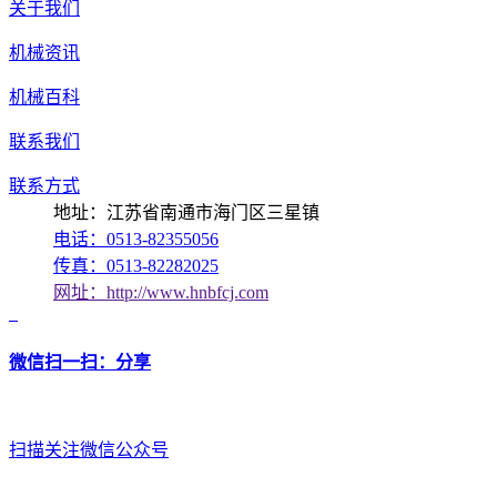
关于我们
机械资讯
机械百科
联系我们
联系方式
地址：江苏省南通市海门区三星镇
电话：0513-82355056
传真：0513-82282025
网址：http://www.hnbfcj.com
微信扫一扫：分享
扫描关注微信公众号