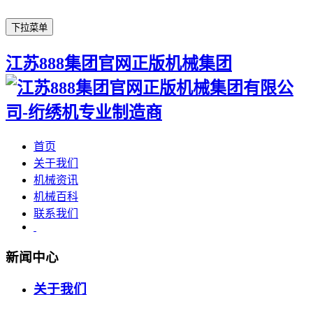
下拉菜单
江苏888集团官网正版机械集团
首页
关于我们
机械资讯
机械百科
联系我们
新闻中心
关于我们