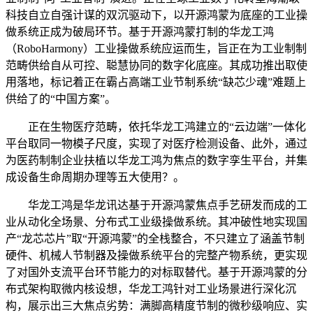
科技自立自强计谋的双沉驱动下，以开源鸿蒙为底座的工业操
做系统正成为破局环节。基于开源鸿蒙打制的华龙工鸿
（RoboHarmony）工业操做系统应运而生，旨正在为工业制制
范畴供给自从可控、聪慧协同的数字化底座。其成功推出取使
用落地，标记着正在霸占高端工业节制系统“缺芯少魂”难题上
供给了的“中国方案”。
正在生物医疗范畴，依托华龙工鸿建立的“云边端”一体化
平台取同一物模子尺度，实现了对医疗检测设备、此外，通过
为医药制制企业扶植以华龙工鸿为焦点的数字孪生平台，并集
成设备生命周期办理等五大使用？。
华龙工鸿是华龙讯达基于开源鸿蒙焦点手艺研发而成的工
业从动化全场景、分布式工业级操做系统。其冲破性地实现国
产“龙芯芯片”取“开源鸿蒙”的全栈整合，不只建立了涵盖节制
硬件、机械人节制器及操做系统平台的完整产物系统，更实现
了对国外支流平台环节能力的对标取替代。基于开源鸿蒙的分
布式架构取微内核设想，华龙工鸿针对工业场景进行深化沉
构，展示出三大焦点劣势：满脚高精度节制的微秒级响应、实