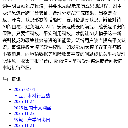
词中明白AI过度推演，并要求AI显示来历或思虑过程，对主
要消息进行跨平台验证，合理分辨AI生成成果，出格是涉
及、汗青、认识形态等话题时，要具备思虑认识，辩证对待
AI的回覆，避免陷入“AI”。安满是成长的前提，成长是平安的
保障。只要懂科技、平安利用科技，才能让AI大模子这一新
兴科技成为鞭策社会前进的正能量。泛博用户该当提高平安认
识，审慎授权大模子软件权限。如发觉AI大模子存正在窃取
小我消息，向境输数据等风险收集平安的问题线机关举报受理
德律风、收集举报平台(、部微信号举报受理渠道或者间接向
本地机行举报。
热门资讯
2026-02-04
木业、木材行业热
2025-11-24
2025 国内十大网坐
2025-11-22
转载丨产学研协同
2025-11-21