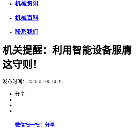
机械资讯
机械百科
联系我们
机关提醒：利用智能设备服膺
这守则！
发布时间：2026-02-06 14:35
分享：
微信扫一扫：分享