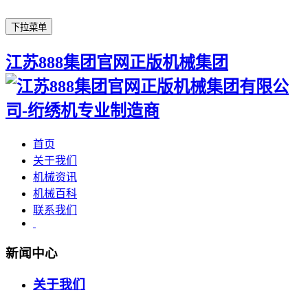
下拉菜单
江苏888集团官网正版机械集团
首页
关于我们
机械资讯
机械百科
联系我们
新闻中心
关于我们