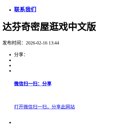
联系我们
达芬奇密屋逛戏中文版
发布时间：2026-02-16 13:44
分享：
微信扫一扫：分享
打开微信扫一扫，分享此网站