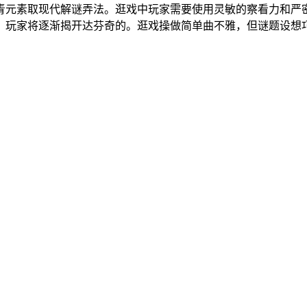
元素取现代解谜弄法。逛戏中玩家需要使用灵敏的察看力和严密
，玩家将逐渐揭开达芬奇的。逛戏操做简单曲不雅，但谜题设想