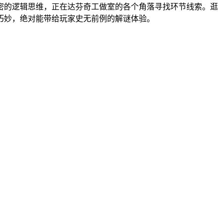
的逻辑思维，正在达芬奇工做室的各个角落寻找环节线索。逛
巧妙，绝对能带给玩家史无前例的解谜体验。