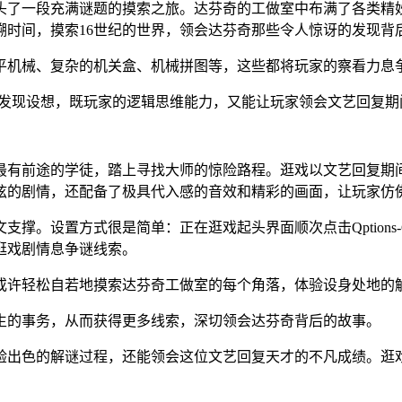
了一段充满谜题的摸索之旅。达芬奇的工做室中布满了各类精妙
溯时间，摸索16世纪的世界，领会达芬奇那些令人惊讶的发现背
机械、复杂的机关盒、机械拼图等，这些都将玩家的察看力息
发现设想，既玩家的逻辑思维能力，又能让玩家领会文艺回复期
有前途的学徒，踏上寻找大师的惊险路程。逛戏以文艺回复期间
弦的剧情，还配备了极具代入感的音效和精彩的画面，让玩家仿佛
方式很是简单：正在逛戏起头界面顺次点击Qptions-Gamep
逛戏剧情息争谜线索。
许轻松自若地摸索达芬奇工做室的每个角落，体验设身处地的
的事务，从而获得更多线索，深切领会达芬奇背后的故事。
出色的解谜过程，还能领会这位文艺回复天才的不凡成绩。逛戏