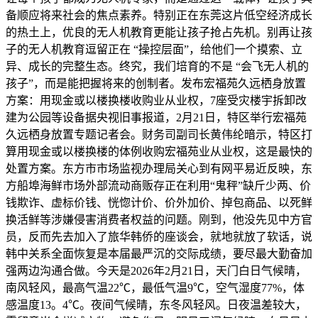
备顺应将来社会的焦点素养。特别正在东莞这片低空经济成长
的热土上，优良的无人机教育更能让孩子抢占先机。别再让孩
子的无人机教育逗留正在 “操控层面”，给他们一个摸索、立
异、成长的完整生态。终究，我们培育的不是 “会飞无人机的
孩子”，而是能把握将来的创制者。发布宏福苑久远栖身放置
方案：用现金或以楼换楼收购业从业权，7座受灾楼宇拆卸改
建为公园等设备据央视旧事报道，2月21日，特区举行宏福苑
久远栖身放置专题记者会。财务司副司长黄伟纶暗示，特区打
算用现金或以楼换楼的体例收购宏福苑业从业权，这是最快的
处置方案。东方市市场监视办理局关心到有网平易近反映，东
方船埠海鲜市场外部流动商贩存正在利用“鬼秤”缺斤少两、价
钱欺诈、虚标价钱、恍惚计价、价外加价、掉包商品、以死鲜
换活鲜等涉嫌侵害消费者权益的问题。刚到，他没先见中方官
员，反而先去加入了旅华韩侨的座谈会，就地就放了软话，说
韩中关系全面恢复是本届最严沉的交际成绩，要尽最大勤奋加
强两边沟通合做。今天是2026年2月21日，天门白日气候晴，
南风轻风，最高气温22℃，最低气温9℃，空气湿度77%，体
感温度13。4℃。夜间气候晴，东冬风轻风。日夜温差较大，