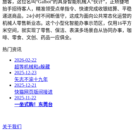
旅客，这位名叫“Galbot”的具身智能机械人“伙计”，正矫捷地
抬手招待客人，精准领受点单指令、快速完成收银结算、平稳
递送商品，24小时不间断值守，这成为面向公共常态化运营的
机械人零售新业态。这个小型化智能办事示范区，仅用16平方
米空间，就实现了零售、保洁、表演多场景自从协同办事，咖
啡、零食、文创、药品一应俱全。
热门资讯
2026-02-22
超等机械和a躲藏
2025-12-23
矢志不渝十九年
2025-12-21
快猫网页版间接进
2025-11-22
一坐式购！东莞台
关于我们