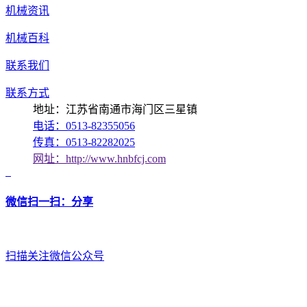
机械资讯
机械百科
联系我们
联系方式
地址：江苏省南通市海门区三星镇
电话：0513-82355056
传真：0513-82282025
网址：http://www.hnbfcj.com
微信扫一扫：分享
扫描关注微信公众号