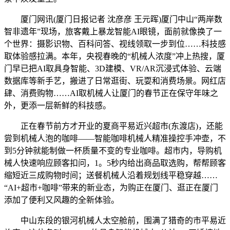
厦门网讯(厦门日报记者 沈彦彦 王元晖)厦门中山“两岸数
智非遗年”现场，旅客戴上暴龙智能AI眼镜，面前就像换了一
个世界：摄影识物、百科问答、视线领取一步到位……科技感
取体验感拉满。本年，央视春晚的“机械人浓度”冲上热搜，厦
门早已把AI取具身智能、3D建模、VR/AR沉浸式体验、云端
数据库等新手艺，搬进了日常逛街、玩耍和消费场景。网红店
肆、消费购物……AI取机械人让厦门的春节正在保守年味之
外，更添一层新鲜的科技感。
正在春节前方才开业的夏商平易近兴超市(东渡店)，还能
尝到机械人泡的咖啡——智能咖啡机械人精准操控手冲壶，不
到5分钟就能制做一杯质量不变的专业咖啡。超市内，导购机
械人快速响应顾客扣问，1。5秒内给出商品取选购，帮帮顾客
缩短近三成购物时间；送餐机械人沿着规划线平稳穿越……
“AI+超市+咖啡”带来的新业态，为购正在厦门、逛正在厦门
添加了便利又风趣的全新体验。
中山东段的银河机械人太空舱前，围满了猎奇的市平易近