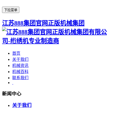
下拉菜单
江苏888集团官网正版机械集团
首页
关于我们
机械资讯
机械百科
联系我们
新闻中心
关于我们