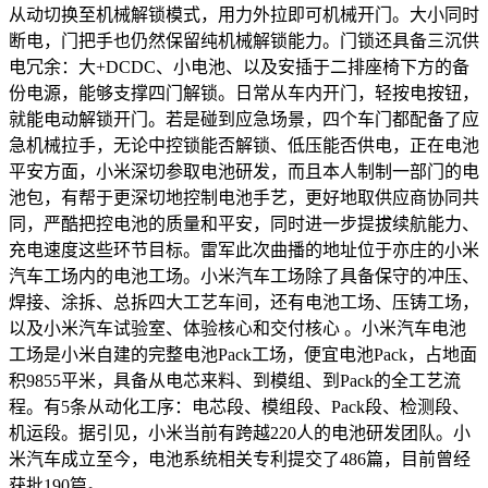
从动切换至机械解锁模式，用力外拉即可机械开门。大小同时
断电，门把手也仍然保留纯机械解锁能力。门锁还具备三沉供
电冗余：大+DCDC、小电池、以及安插于二排座椅下方的备
份电源，能够支撑四门解锁。日常从车内开门，轻按电按钮，
就能电动解锁开门。若是碰到应急场景，四个车门都配备了应
急机械拉手，无论中控锁能否解锁、低压能否供电，正在电池
平安方面，小米深切参取电池研发，而且本人制制一部门的电
池包，有帮于更深切地控制电池手艺，更好地取供应商协同共
同，严酷把控电池的质量和平安，同时进一步提拔续航能力、
充电速度这些环节目标。雷军此次曲播的地址位于亦庄的小米
汽车工场内的电池工场。小米汽车工场除了具备保守的冲压、
焊接、涂拆、总拆四大工艺车间，还有电池工场、压铸工场，
以及小米汽车试验室、体验核心和交付核心 。小米汽车电池
工场是小米自建的完整电池Pack工场，便宜电池Pack，占地面
积9855平米，具备从电芯来料、到模组、到Pack的全工艺流
程。有5条从动化工序：电芯段、模组段、Pack段、检测段、
机运段。据引见，小米当前有跨越220人的电池研发团队。小
米汽车成立至今，电池系统相关专利提交了486篇，目前曾经
获批190篇。