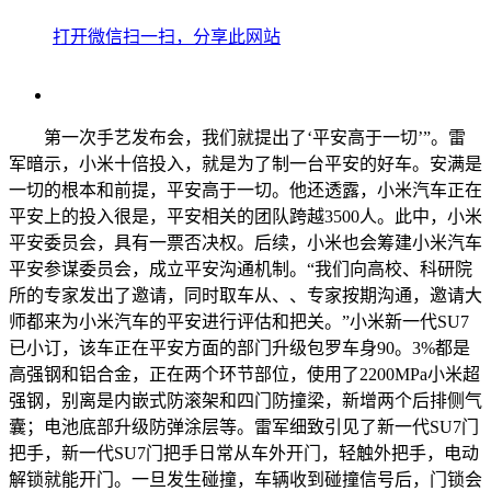
打开微信扫一扫，分享此网站
第一次手艺发布会，我们就提出了‘平安高于一切’”。雷
军暗示，小米十倍投入，就是为了制一台平安的好车。安满是
一切的根本和前提，平安高于一切。他还透露，小米汽车正在
平安上的投入很是，平安相关的团队跨越3500人。此中，小米
平安委员会，具有一票否决权。后续，小米也会筹建小米汽车
平安参谋委员会，成立平安沟通机制。“我们向高校、科研院
所的专家发出了邀请，同时取车从、、专家按期沟通，邀请大
师都来为小米汽车的平安进行评估和把关。”小米新一代SU7
已小订，该车正在平安方面的部门升级包罗车身90。3%都是
高强钢和铝合金，正在两个环节部位，使用了2200MPa小米超
强钢，别离是内嵌式防滚架和四门防撞梁，新增两个后排侧气
囊；电池底部升级防弹涂层等。雷军细致引见了新一代SU7门
把手，新一代SU7门把手日常从车外开门，轻触外把手，电动
解锁就能开门。一旦发生碰撞，车辆收到碰撞信号后，门锁会