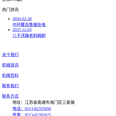
热门资讯
2026-02-28
中环麓岛售楼处电
2025-12-03
儿子浮躁老妈韩剧
关于我们
机械资讯
机械百科
联系我们
联系方式
地址：江苏省南通市海门区三星镇
电话：0513-82355056
传真：0513-82282025