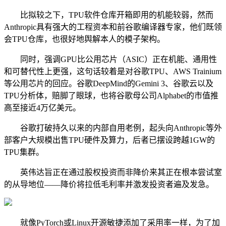
比拟较之下，TPU软件仓库开箱即用的机能较弱，然而
Anthropic具有强大的工程资本和前谷歌编译器专家，他们既领
会TPU仓库，也很好地舆解本人的模子架构。
同时，强调GPU比公用芯片（ASIC）正在机能、通用性
和可替代性上更强，这句话较着是对谷歌TPU、AWS Trainium
等公用芯片的回应。谷歌DeepMind的Gemini 3、谷歌云以及
TPU分析体，赔脚了眼球，也将谷歌母公司Alphabet的市值推
高至接近4万亿美元。
谷歌打破持久以来的内部自用老例，起头向Anthropic等外
部客户大规模出售TPU硬件及算力，后者已摆设跨越1GW的
TPU集群。
英伟达旨正在通过股权投资而非降价来其正在根本尝试室
的从导地位——降价将拉低毛利率并激发投资者遍及发急。
就像PyTorch或Linux开源敏捷添加了采用率一样，为了加