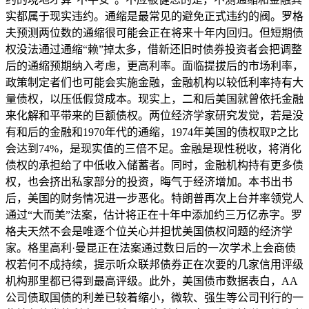
实都属于现实违约。通缩是最常见的避免正式违约的阀。罗格
夫预测两位数的通缩很可能会正在将来十年内回归。但短期债
权没法通过通缩“赖”掉太多，借新还旧时债券投资者会把调整
后的通缩预期纳入考虑，更高利率。面临提拔后的市场利率，
政策制定者们也可能会实施金融，金融机构以较低利率持有大
量债权，以压低假贷成本。现实上，二和后美国就曾依托金融
来化解和平带来的巨额债权。两位经济学家研究发觉，若是没
有和后的金融和1970年代的通缩，1974年美国的债权取P之比
会达到74%，是现实值的三倍不足。金融是现性税收，将消化
债权的承担给了中低收入储蓄者。同时，金融机构持有更多债
权，也会挤出私家部分的投资，晦气于经济增加。本书出书
后，美国的财务情况进一步恶化。特朗普再次上台并率领党人
通过“大而美”法案，估计将正在十年中添加约三万亿赤字。罗
格夫天然不会是唯逐个位关心并担忧美国债权问题的经济学
家。格里高利·曼昆正在法案通过数日后的一次学术上会商债
权若何不成持续，提示听众联邦债券正在次要的几家信用评级
机构那里都已得到最高评级。此外，美国债市数据表白，AA
公司债取国债的利差已较着缩小，微软、强生等公司刊行的一