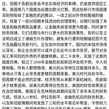
应，但囿于急剧加息会冲击实体经济的束缚，仍是放弃固定汇
率。英国等几个国度自此撤出欧元打算。而这些新兴市场国度
深刻地吸收了金融危机的教训，一改之前对外债权膨缩的做
风，恢复了一些对短期本钱流动的合理管制，对银行加强了本
钱金和融资典质品要求，让金融系统变得更为稳健，同时谨守
财务规律。它们还赐与央行以更大的货泉政策性，有的以至立
法明白成立了通缩方针办理制，避免央行遭到短期操控而不克
不及独霸住货泉刊行。正在如许的政策下，国内的本钱市场得
以深化，和企业也就可以或许正在此中以本币告贷，脱节对含
有汇率风险的外债的不健康依赖。近二十余年，实施了这类的
国度仿佛，挺过了2008年金融危机和新冠冲击而不倒，令人另
眼相看。所有人都想晓得，美元的从导地位还能维持多久。简
单地从汗青上从导货泉更替的周期来看，美元时代尚处中年。
但周期不是必然的定律。经济形势从来都不是机械化、而是取
决于政策选择。就美元的靠得住性而言，美国的财务政策是正
在自挖墙角。美国正在克林顿执政期间呈现了多年未见的财务
亏损。但进入21世纪，伊拉克和平、金融危机后的财务刺激，
以及新冠疫情期间地发放了三轮的全平易近补帮金，令债权几
回再三飙升。联邦债权取P之比近年已高达100%摆布，是此前