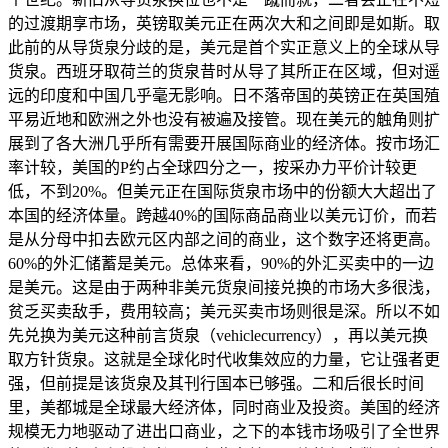
的过渡期享市场，英镑取美元正在两次大和之间即是如斯。取
此前的从导货泉分歧的是，美元是首个实正意义上的全球从导
货泉。西班牙取荷兰的货泉昔时从导了其所正在区域，但对遥
远的印度和中国几乎毫无影响。日不落帝国的英镑正在英国殖
平易近地和欧洲之外也没有被遍及接管。现在美元的触角则扩
展到了各大洲几乎所有需要开展国际商业的经济体。按市场汇
率计较，美国的P约占全球四分之一，按采办力平价计较更
低，不到20%。但美元正在国际货泉市场中的份额大大超出了
本国的经济体量。跨越40%的国际商品商业以美元订价，而若
是从分母中扣去欧元区内部之间的商业，这个数字还将更高。
60%的外汇储蓄是美元。总体来看，90%的外汇买卖中的一边
是美元。这是由于两种非美元货泉间接兑换的市场大多很浅，
贫乏买卖敌手，费用较高；美元买卖市场则很是深。所以不如
先兑换为美元这种前言货泉（vehiclecurrency），再以美元换
取方针货泉。这就是全球化时代收集效应的力量，它让强者更
强，但前提是该货泉及其刊行国本已够强。二和后很长时间
里，美都城是全球最大经济体，同时商业及投资。美国的经济
规模无力地驱动了进出口商业，之下的本钱市场吸引了全世界