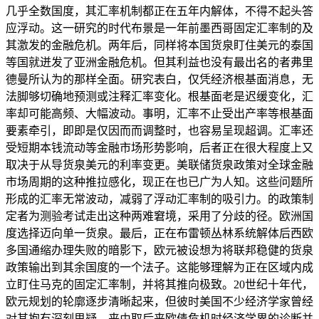
几乎全数国度，其汇率机制都正在五年内解体，不得不起头答
应浮动。这一研究的时代布景是一年前墨西哥固定汇率制的及
其激发的金融危机。两年后，同样将本国货泉盯住美元的泰国
等国就迸发了亚洲金融危机。但其利益也没有最出名的者弗里
德曼所认为的那样全面。研究表白，仅凭经济根基面消息，无
法脚够切确地预测或注释汇率变化。根基面老是迟缓变化，汇
率却可能高频、大幅波动。事明，汇率不止受出产率等根基面
要素牵引，即即是仅因而而调整时，也容易呈现超调。汇率还
受短期本钱流动等金融市场形势影响，后者正在很大程度上又
取决于从导货泉美元的利率变更。美联储货泉政策对全球金融
市场周期的这种推拉感化，现正在也已广为人知。这些问题所
形成的汇率无常波动，减弱了浮动汇率制的吸引力。的政策制
定者为测验考试走出这种两难窘境，采用了分歧的径。欧洲国
度选择迈向单一货泉。最后，正在布雷顿丛林系统解体后西欧
多国通缩办理失败的暗影下，欧元被设想为将联邦稳健的货泉
政策输出到其余国度的一个法子。这能够理解为正在区域内成
立盯住马克的固定汇率制，并将其推向极致。20世纪十年代，
欧元规划的轮廓逐步清晰起来，但彼时美国不少经济学家曾经
对其抱有深刻思疑，来由取后来欧债危机时经济学界的诊断并