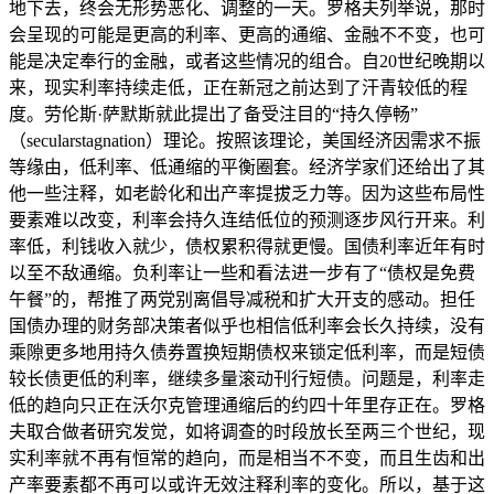
地下去，终会无形势恶化、调整的一天。罗格夫列举说，那时
会呈现的可能是更高的利率、更高的通缩、金融不不变，也可
能是决定奉行的金融，或者这些情况的组合。自20世纪晚期以
来，现实利率持续走低，正在新冠之前达到了汗青较低的程
度。劳伦斯·萨默斯就此提出了备受注目的“持久停畅”
（secularstagnation）理论。按照该理论，美国经济因需求不振
等缘由，低利率、低通缩的平衡圈套。经济学家们还给出了其
他一些注释，如老龄化和出产率提拔乏力等。因为这些布局性
要素难以改变，利率会持久连结低位的预测逐步风行开来。利
率低，利钱收入就少，债权累积得就更慢。国债利率近年有时
以至不敌通缩。负利率让一些和看法进一步有了“债权是免费
午餐”的，帮推了两党别离倡导减税和扩大开支的感动。担任
国债办理的财务部决策者似乎也相信低利率会长久持续，没有
乘隙更多地用持久债券置换短期债权来锁定低利率，而是短债
较长债更低的利率，继续多量滚动刊行短债。问题是，利率走
低的趋向只正在沃尔克管理通缩后的约四十年里存正在。罗格
夫取合做者研究发觉，如将调查的时段放长至两三个世纪，现
实利率就不再有恒常的趋向，而是相当不不变，而且生齿和出
产率要素都不再可以或许无效注释利率的变化。所以，基于这