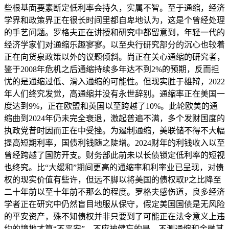
些根基面要素断定低利率会持久，实属不智。至于通缩，经济
学界和政策界正在很长时间里都自卑地认为，这是个曾经处理
的手艺问题。罗格夫正在讲授和研究中都留意到，年轻一代的
经济学家们对通缩乐趣寥寥。以至央行研究部分的沉心也较着
正在向货泉政策以外的议题倾斜。尚正在关心通缩的研究者，
鉴于2008年危机之后通缩持续多年达不到2%的预期，反而担
忧的是通缩过低、滑入通缩的可能性。但现实胜于雄辩，2022
年人们终究发觉，高通缩并没有永世辞别。通缩率正在美国一
度达到9%，正在欧盟和英国以至跨越了10%。此轮欧美的通
缩曲到2024年仍未完全衰退，激起普遍不满，多个发财国度的
执政党昔时因而正在中受挫。为遏制通缩，美联储不得不大幅
提高短期利率，国债利钱随之陡增。2024财年的利钱收入以至
曾经跨越了国防开支。财务部此前未以长债锁定低利率的短视
也终究。比“大缓和”期间更高的通缩率和利率业已呈现，对债
权的现实价值有些许，但远不脚以将美国的债权取P之比降至
二十年前以至十年前不那么的程度。罗格夫感伤道，良多经济
学者正在研究中仍然盲目地服从保守，假定美国国债是无风险
的平安资产，殊不知债权并非只要到了可能正在法令意义上违
约的境地才算“不平安”。不应被健忘的是，不测通缩和金融其