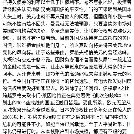
些持久债券的利率以至低于国债利率。毫不夸张地说，投资者
曾经起头认实地质疑美国国债的平安性。当的苦果砸到美国本
人头上时，美元也就不再只是他人的问题。但国度和小我一样
可能不撞南墙不回头。曼昆就无法地预测，只要当债券市场对
美国的机构实的决心，多量逃离美债，让联邦债权融资难认为
继时，财务才有但愿启动。目前外国从体持有三成摆布的美国
国债，很难把金融到他们身上，所以其动向将是将来美元地位
变化的风向标。出于这些来由，罗格夫相信美元的曾经达峰。
大概他有点过于悲不雅。因财务办理不善而像灰犀牛一般走近
的金融动荡是一回事，让出从导货泉的宝座是要大得多的另一
回事。从汗青来看，1970年代的高通缩就未实正撼动美元的地
位。当今同样不存正在顶得上的替代选项。其他大都发财国度
的债权程度没好到哪里去。欧洲除了前述问题，债权取P之比
跨越罗格夫取卡门·莱因哈特正在典范著做《此次纷歧样》中
划出的90%鉴戒线的国度还触目皆是。受此所累，欧元无望从
区域货泉升级为全球货泉。日本的债权比已多年处正在惊人的
200%以上，罗格夫也揣度其正在之后的利率上升周期中迸发
危机的可能性不小，如能自保已属幸运。至于人平易近币，国
际化仍是进行时。从本钱账户到市场扶植，都还有不短的要