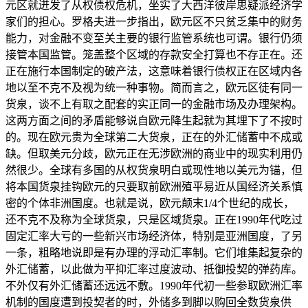
元区就迸发了从权债权危机，坐实了大西洋彼岸思疑派经济学
家们的担心。罗格夫进一步指出，欧元区不只贫乏集中的财务
能力，对金融不变至关主要的银行监管系统也可谓。银行仍须
接管本国监管。笼盖整个区域的存款安全打算也不存正在。还
正在施行本国制定的破产法，这意味着银行债权正在区域内各
地以至不克不及视为统一种事物。简而言之，欧元区徒有同一
货泉，谈不上有取之配套的实正同一的金融市场及办理架构。
这两方面之间的矛盾能够说自欧元降生起就为其埋下了不按时
的。现在欧元贵为全球第二大货泉，正在的外汇储蓄中不成或
缺。但取美元分歧，欧元正在无涉欧洲的商业中的现实利用仍
然很少。全球有多国的从权货泉明白或现性地以美元为锚，但
将本国货泉挂钩欧元的只要取前欧洲殖平易近从国经济关系慎
密的个体非洲国度。也就是说，欧元颠末1/4个世纪的成长，
还不克不及称为全球货泉，只是区域货泉。正在1990年代吃过
固定汇率大亏的一些新兴市场经济体，特别是亚洲国度，了另
一条，粗略地说即是有办理的浮动汇率制。它们堆集起复杂的
外汇储蓄，以此做为平抑汇率过度波动、抵御投契的弹药库。
不外仅有外汇储蓄还远远不敷。1990年代初一些参取欧洲汇率
机制的国度遭到投契者的时，外储多到脚以购回全数货泉供