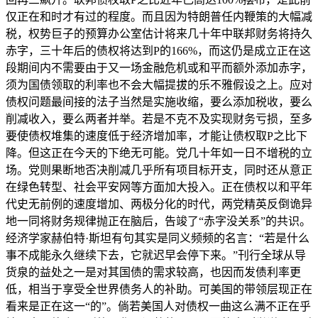
仅正在和时才有过的程度。而且因为特朗普任内鞭策的大幅减
税，权势巨子的预算办公室估计将来几十年中联邦财务将持久
赤字，三十年后的债权将达到P的166%，而这仍是成立正在这
段期间内不需要由于又一场金融危机或和平而额外添加赤字，
须为国债领取的利率也不会大幅提拔的乐不雅假设之上。应对
债权问题最间接的法子当然是实施收缩，要么添加税收，要么
削减收入，要么两者并举。若是不克不及实现财务亏损，至多
要使债权堆集的速度低于经济增加率，才能让债权取P之比下
降。但这正在今天的下绝无可能。党几十年如一日不增税的立
场。党则果断地否决削减几乎所有项目标开支，同时还从意正
在绿色转型、社会平安网等方面加大投入。正在债权以和平年
代史无前例的速度增加、两极分化的时代，两党精英反倒诡异
地一同将财务规律抛正在脑后，告竣了“赤字没关系”的共识。
经济学家赫伯特·斯坦有句其实是同义频频的名言：“若是什么
事不成能永久继续下去，它就迟早会停下来。”刊行全球从导
货泉的益处之一是对其国债的需求较高，也因而发债利率更
低，相当于享受全世界债务人的补助。可美国的带领层现正在
看来是正在这一“的”。倘若美国人对债权一曲这么满不正在乎