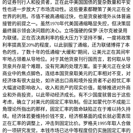
的证券刊行人和投资者，正在此中美国国债的复杂数量和平安
性也进一步放大了市场流动性。这些要素都鞭策了美元正在全
世界的利用。币值不被高通缩过快，也是货泉被境外从体普遍
接管的前提之一。虽然1970年代美国通缩略显失控，但决策层
最终展示领会决问题的决心。立场强硬的保罗·沃尔克被录用
为联储，正在否决高利率的极大压力下坚持不懈，一度将政策
利率提高至20%的程度，以此驯服了通缩，还为联储博得了本
色的性，了数十年的低通缩“大缓和”期间，让美元正在其间牢
牢地占领着从导地位。对于其他货泉刊行国而言，若何取从导
货泉共存是个难题，没有完满的处理方案。鉴于美元正在全球
商业中的焦点脚色，连结本国货泉取美元的汇率相对不变，对
经济体有很大益处，如许进出口商和境外投资者不必担忧汇率
大幅波动影响收入、收入和资产的现实价值，能够推进对外商
业和外商投资，以此带动经济成长。有不少国度就曾出于这些
考虑，确立了对美元的固定汇率轨制。但正如蒙代尔不成能三
角理论所指出的那样，固定汇率的致命缺陷正在于难以持久持
续。经济体若要维持价钱不变，经济根基面的成长就必需表现
正在汇率的调整上，冲击到固定比价。罗格夫1995年取人合做
的一项研究发觉，本钱市场已达中等程度但仍实施固定汇率的