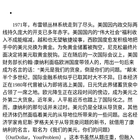
1971年，布雷顿丛林系统走到了尽头。美国因内政交际两
线持久庞大的开支已多年赤字。美国国内的“伟大社会”福利收
入不成能缩减，越和也无望敏捷竣事，西欧国度愈发积极地把
手中的美元兑换为黄金。为免黄金储蓄被掏空，尼克松最终片
面决定将美元取黄金脱钩。正在随后的一次国际会议上，美国
财务部长约翰·康纳利面临欧洲国度带领人的，甩出一句后来
成为名言的话：“美元是我们的货泉，倒是你们的问题。”颠末
半个多世纪，国际金融系统似乎已取其时大不不异。日本经济
正在1980年代曾被认为即将逃上美国，日元凭此界储蓄货泉中
占领了一席之地。欧元降生正在这段时间的傍边，成为美元之
外第二大货泉。近年来，人平易近币也踏上了国际化之。然
而，康纳利的那句话并未过时。美元仍是全球从导货泉，其他
经济体仍然面临着美元的从导地位所带来的一些问题。出名经
济学家肯尼斯·罗格夫关于从导货泉问题的新书，就借用了康
纳利的名言，取名为《我们的美元，你们的问题》
（OurDollar，YourProblem）。这本书虽然从题庄重，但融入