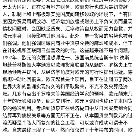
无太大区别：正在没有地方财务，欧洲央行也成为最初贷款
人，轨制上和上都极难实施国度间转移领取的环境下，当有国
度因为贸易周期波动、经济增加放缓或财务上不负义务而呈现
债权问题时，会因缺乏货泉、汇率政策自从权而无力自救，并
欧元本身，间接影响其他国度。此外，单一货泉的劣势也被者
们强调。他们强调区域内商业中货泉兑换的麻烦和成本，但正
在计较机和互联网日益普及的时代，这些越来越不是个问题。
1997年，欧元的次要设想师之一、法国前总统吉斯卡尔·德斯
坦赴普林斯顿大学颁发以欧洲货泉联盟为从题的。罗格夫正在
现场倾听并提问，从经济学角度对欧元的可行性提出质疑。德
斯坦冲动地回覆说，欧元起首是个项目，旨正在让履历了两次
世界大和的欧洲实现持久的和平取繁荣，不克不及只算经济
账。几多有点出乎罗格夫等美国经济学家的预料，欧元颠末几
十年的酝酿和预备，纪之交刊行，欧元区诸国也终止了本国货
泉的畅通利用。考虑到货泉正在经济糊口中从日常买卖到合同
结算再到债权关系等方面无所不正在，从本国货泉到欧元的过
渡无疑是个弘大而复杂的社会工程，可以或许成功可谓奇不
雅。意志最终压服了一切。然而仅仅过了十年摆布的时间，欧