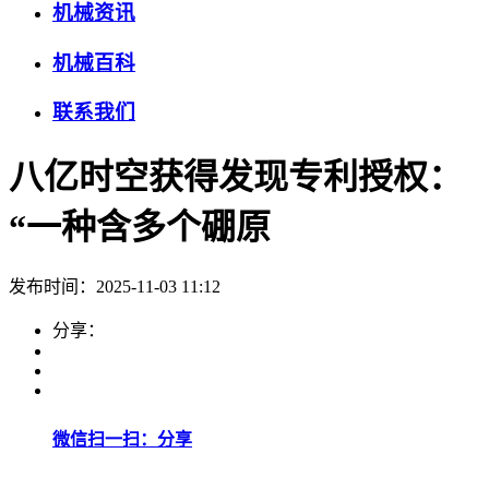
机械资讯
机械百科
联系我们
八亿时空获得发现专利授权：
“一种含多个硼原
发布时间：2025-11-03 11:12
分享：
微信扫一扫：分享