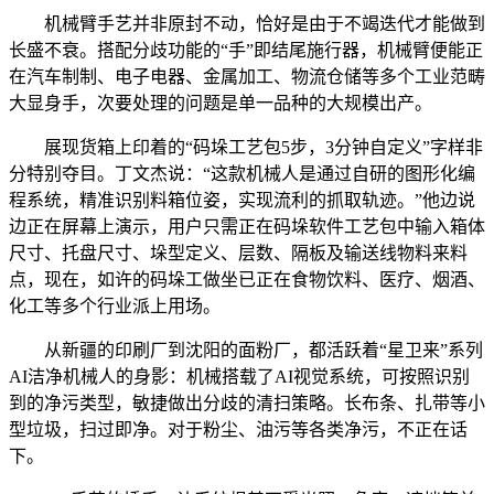
机械臂手艺并非原封不动，恰好是由于不竭迭代才能做到
长盛不衰。搭配分歧功能的“手”即结尾施行器，机械臂便能正
在汽车制制、电子电器、金属加工、物流仓储等多个工业范畴
大显身手，次要处理的问题是单一品种的大规模出产。
展现货箱上印着的“码垛工艺包5步，3分钟自定义”字样非
分特别夺目。丁文杰说：“这款机械人是通过自研的图形化编
程系统，精准识别料箱位姿，实现流利的抓取轨迹。”他边说
边正在屏幕上演示，用户只需正在码垛软件工艺包中输入箱体
尺寸、托盘尺寸、垛型定义、层数、隔板及输送线物料来料
点，现在，如许的码垛工做坐已正在食物饮料、医疗、烟酒、
化工等多个行业派上用场。
从新疆的印刷厂到沈阳的面粉厂，都活跃着“星卫来”系列
AI洁净机械人的身影：机械搭载了AI视觉系统，可按照识别
到的净污类型，敏捷做出分歧的清扫策略。长布条、扎带等小
型垃圾，扫过即净。对于粉尘、油污等各类净污，不正在话
下。