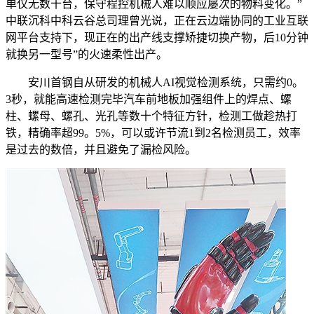
单仅无数十台，保守程控机械人难以顺应屡次的物料变化。”
中联沉科中科云谷总司理曾光说，正在云边端协同的工业互联
网平台支持下，现正在的出产线支撑矫捷切换产物，后10分钟
就换另一型号”的火速柔性出产。
安川首钢自从研发的机械人AI视觉检测系统，只需约0。
3秒，就能高速检测完毕汽车前地板加强组件上的焊点、螺
柱、螺母、螺孔、光孔等数十个特征方针，检测工做趁热打
铁，精确率超99。5%，可以或许节流1到2名检测员工，效率
是过去的数倍，并且避免了漏检风险。