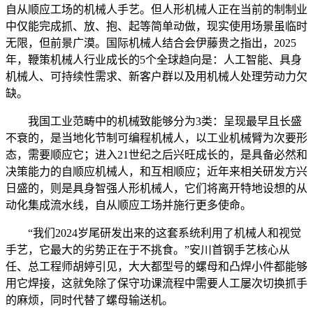
自从顺应工场的机械人手艺。但人形机械人正在当前的制制业
中仅能完成抓、放、抱、起等简单动做，现实使用场景虽临时
无限，但前景广漠。国际机械人结合会伊藤贵之指出，2025
年，鞭策机械人行业成长的5个全球趋向是：人工智能、具身
机械人、可持续性需求、新客户群以及用机械人处理劳动力欠
缺。
我国工业范畴中的机械致能够分为3类：呈现最早且长盛
不衰的，是当地化节制可编程机械人，以工业机械臂为次要形
态，需要顺应它；进入21世纪之后兴旺成长的，是具备必然和
决策能力的自顺应机械人，和互相顺应；近年来相关研发方兴
日盛的，则是具身智强人形机械人，它们将离开特地设想的从
动化集成流水线，自从顺应工场并施行更多使命。
“我们2024岁尾研发出来的这套系统利用了机械人和视觉
手艺，它最大的劣势正在于不挑食。”安川首钢手艺核心从
任、总工程师胡婷引见，大大都型号的螺母和凸焊小件都能够
用它焊接，这就免除了保守功课流程中需要人工屡次切换抓手
的麻烦，同时代替了螺母输送机。