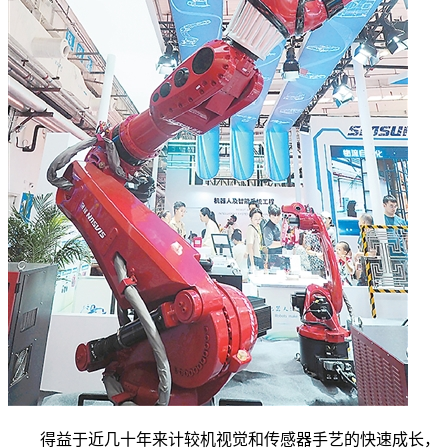
得益于近几十年来计较机视觉和传感器手艺的快速成长，