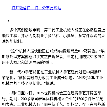
打开微信扫一扫，分享此网站
多个案例活泼申明，第二代工业机械人能正在必然程度上
顺应工程，并帮力制制业了多品种、小批量、多零件混流的火
速智能制制。
“这个机械人最快能正在1分钟内搬运码放812箱货色。”埃
斯顿处理方案部总监丁文杰告诉记者，当前利用的实空吸盘合
用于大概况和法则曲面的物料。
新一代AI手艺将正在工业机械人手艺迭代过程中阐扬环
节感化。“就像昔时电力改变工业成长轨迹，AI也将沉塑工业
机械界甚至整个制制业。”帆说。
8月8日至12日，2025世界机械会正在经济手艺开辟区举
行。期间，200余家国表里优良机械人企业的1500余件展品竞
相表态。工业机械人有了哪些新手艺、新场景，存正在哪些新