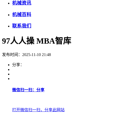
机械资讯
机械百科
联系我们
97人人操 MBA智库
发布时间：2025-11-10 21:48
分享：
微信扫一扫：分享
打开微信扫一扫，分享此网站