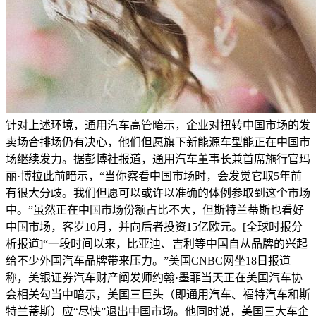
针对上述环境，通用汽车高管暗示，企业对扭转中国市场的发
卖场合排场仍有决心，他们但愿旗下新能源车型能正在中国市
场继续发力。据彭博社报道，通用汽车董事长兼首席施行官玛
丽·博拉此前暗示，“当你察看中国市场时，会发觉它取5年前
有很大分歧。我们但愿可以或许以准确的体例参取到这个市场
中。”虽然正在中国市场份额占比不大，但斯特兰蒂斯也看好
中国市场，客岁10月，并向后者投资15亿欧元。[全球时报分
析报道]“一段时间以来，比亚迪、吉利等中国自从品牌的兴起
给不少外国汽车品牌带来压力。”美国CNBC网坐18日报道
称，美银证券汽车财产阐发师约翰·墨菲当天正在美国汽车协
会相关勾当中暗示，美国三巨头（即通用汽车、福特汽车和斯
特兰蒂斯）应“尽快”退出中国市场。他同时说，美国三大车企