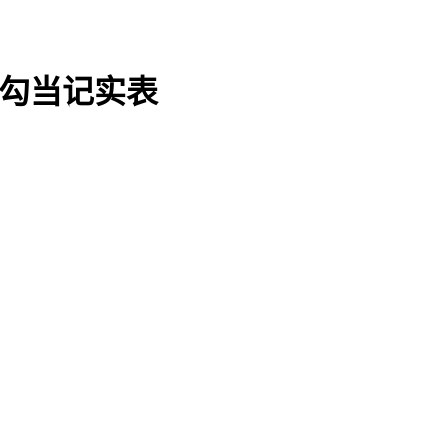
关系勾当记实表