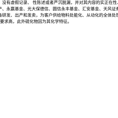
有虚假记录、 性陈述或者严沉脱漏，并对其内容的实正在性、
产、永赢基金、光大保德信、圆信永丰基金、汇安基金、天风证
备研发、出产和发卖，为客户供给物料处能化、从动化的全体处
性要求高，此外硫化物因为其化学特征。