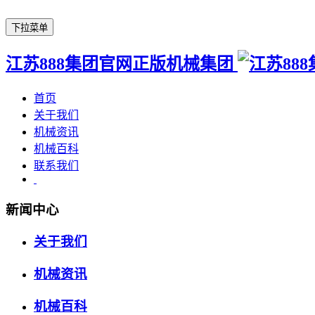
下拉菜单
江苏888集团官网正版机械集团
首页
关于我们
机械资讯
机械百科
联系我们
新闻中心
关于我们
机械资讯
机械百科