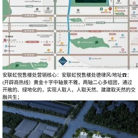
安联虹悦售楼处营销核心：安联虹悦售楼处德律风/地址☎：
(开辟商热线）黄金十字中轴景不雅，两轴二心多组团，通过
开敞的、绿地化的，实现人取人，人取天然、建建取天然的交
融共生；