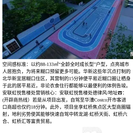
空间感标准：以约88-133㎡“全龄全时成长型”户型，点亮城市
人居抱负，为将来糊口预留更多可能。华新这些年沉点打制的
北华新宜居糊口住区，其营制的15分钟便平易近糊口圈让栖身
于此的居平易近，非论衣食住行都能够以最便利的体例告竣。
安联虹悦售楼处营销核心：安联虹悦售楼处德律风/地址☎：
(开辟商热线）若是从项目出发，自驾至华漕Costco开市客进
口商超也仅约18分钟。此外，项目坐享虹桥焦点区大型商圈辐
射，地利劣势使其能够快速自驾中转龙湖·虹桥天街、虹桥六
合、虹桥汇等富贵贸易。