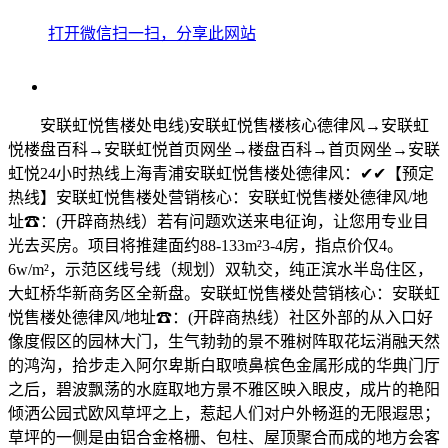
打开微信扫一扫，分享此网站
安联虹悦售楼处电线)安联虹悦售楼核心德律风→安联虹
悦楼盘百科→安联虹悦首页网坐→楼盘百科→首页网坐→安联
虹悦24小时热线上海青浦安联虹悦售楼处德律风：✔✔【预定
热线】安联虹悦售楼处营销核心：安联虹悦售楼处德律风/地
址☎：(开辟商热线）若有问题欢送来电征询，让您用专业目
光去买房。项目将推建面约88-133m²3-4房，指点价仅4。
6w/m²，示范区线号线（规划）双轨交，纯正滨水半岛住区，
大虹桥华新商务区全新盘。安联虹悦售楼处营销核心：安联虹
悦售楼处德律风/地址☎：(开辟商热线）社区外部的从入口好
像度假区的园林大门，生气勃勃的景不雅树阵取花坛消融天然
的鸿沟，拾步走入阿尔卑斯白取喷鼻槟色金属形成的华典门厅
之后，碧波飘荡的水庭取地方景不雅区映入眼皮，成片的艳阳
倾洒公园式欧风草坪之上，惹起人们对户外畅逛的无限遐思；
草坪的一侧是由铝合金格栅、包柱、屋顶聚合而成的地方会客