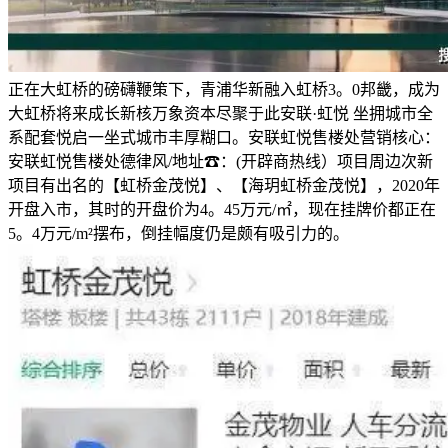
正在大虹桥的磅礴鞭策下，青浦华新融入虹桥3。0邦畿，成为
大虹桥将来成长新核万象资本尽聚于此安联·虹悦 坐拥城市全
系配套悦启一坐式城市丰厚糊口。安联虹悦售楼处营销核心：
安联虹悦售楼处德律风/地址☎：(开辟商热线）项目周边次新
项目有出名的【虹桥金茂悦】、【海玥虹桥金茂悦】，2020年
开盘入市，其时的开盘价为4。45万元/㎡，现在挂牌价都正在
5。4万元/m²摆布，倒挂幅度仍是颇有吸引力的。