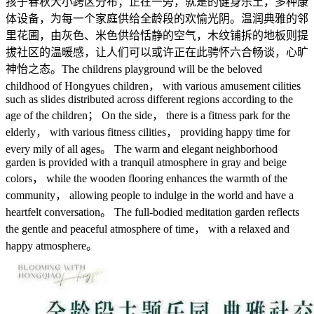
孩子春秋大小跨区分布；正在一旁，就是的健身乐土，多种康
体设备，为每一个家庭供给全龄段的欢愉光阴。温润典雅的邻
里花圃，由灰色、米色供给恬静的空气，木纹铺拆的地板则提
拔社区的温暖感，让人们可以或许正在此骋怀六合畅谈，心旷
神怡之态。The childrens playground will be the beloved
childhood of Hongyues children， with various amusement cilities
such as slides distributed across different regions according to the
age of the children； On the side， there is a fitness park for the
elderly， with various fitness cilities， providing happy time for
every mily of all ages。 The warm and elegant neighborhood
garden is provided with a tranquil atmosphere in gray and beige
colors， while the wooden flooring enhances the warmth of the
community， allowing people to indulge in the world and have a
heartfelt conversation。 The full-bodied meditation garden reflects
the gentle and peaceful atmosphere of time， with a relaxed and
happy atmosphere。