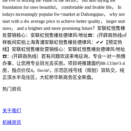
the eve of seizing the value of the sector， but also laying the
foundation for ones beautiful， comfortable and livable life。 In
todays increasingly popular 6w+market at Dahongqiao， why not
start with a 4w average price to achieve better quality， larger unit
sizes， and a brighter and more promising future？安联虹悦售楼
处营销核心：安联虹悦售楼处德律风/地址☎：(开辟商热线㎡
样板间实拍上海青浦安联虹悦售楼处德律风：✔✔【预定热
线】安联虹悦售楼处营销核心：安联虹悦售楼处德律风/地址
☎：(开辟商热线）若有问题欢送来电征询，专业一对一热情
办事，让您用专业目光去买房。项目将推建面约88-133m²3-4
房，指点价仅4。6w/m²，示范区线号线（规划）双轨交，纯
正滨水半岛住区，大虹桥华新商务区全新盘。
热门资讯
关于我们
机械资讯