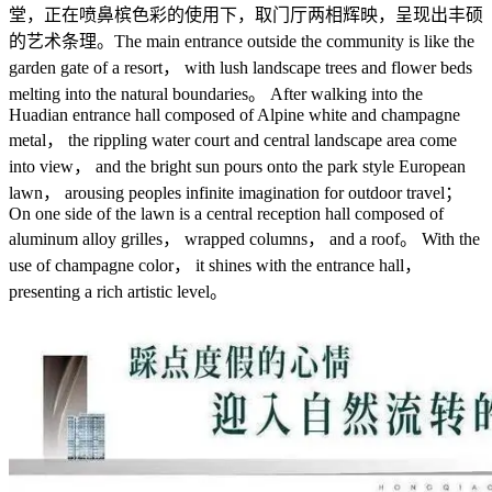
堂，正在喷鼻槟色彩的使用下，取门厅两相辉映，呈现出丰硕
的艺术条理。The main entrance outside the community is like the
garden gate of a resort， with lush landscape trees and flower beds
melting into the natural boundaries。 After walking into the
Huadian entrance hall composed of Alpine white and champagne
metal， the rippling water court and central landscape area come
into view， and the bright sun pours onto the park style European
lawn， arousing peoples infinite imagination for outdoor travel；
On one side of the lawn is a central reception hall composed of
aluminum alloy grilles， wrapped columns， and a roof。 With the
use of champagne color， it shines with the entrance hall，
presenting a rich artistic level。