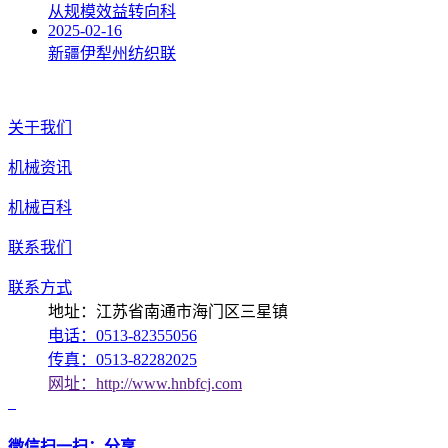
从规模效益转向科
2025-02-16
新疆伊犁州纺织联
关于我们
机械资讯
机械百科
联系我们
联系方式
地址：江苏省南通市海门区三星镇
电话：0513-82355056
传真：0513-82282025
网址：http://www.hnbfcj.com
微信扫一扫：分享