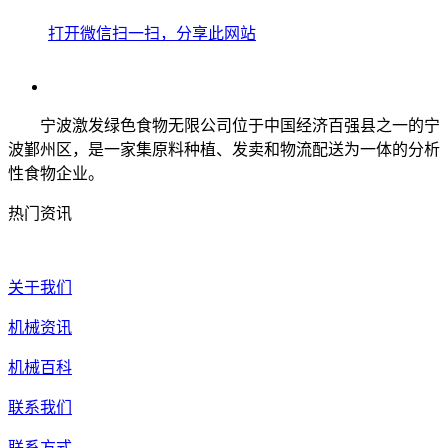
打开微信扫一扫，分享此网站
宁波激发绿色食物无限公司位于中国经济百强县之一的宁
波鄞州区，是一家集原料种植、发卖和物流配送为一体的分析
性食物企业。
热门资讯
关于我们
机械资讯
机械百科
联系我们
联系方式