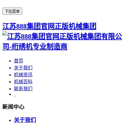
下拉菜单
江苏888集团官网正版机械集团
首页
关于我们
机械资讯
机械百科
联系我们
新闻中心
关于我们