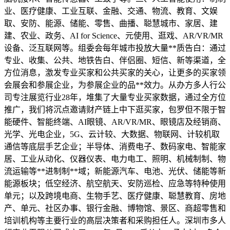
业、医疗健康、工业互联、金融、交通、物流、教育、文娱
取、安防、能源、储能、零售、曲播、聪慧城市、家居、建
建、农业、政务、AI for Science、元使用、逛戏、AR/VR/MR
设备、泛互联网等。组委会每年城市投放大量**质告白：通过
专业、收集、公共、地铁告白、伴侣圈、短信、新等渠道，全
方位消息，激发专业买家和公共买家的关心，让更多的买家领
会展会和参展企业，为参展企业的品**效力。从办方多人行公
司专注展览行业28年，堆集了大量专业买家数据，通过全方位
推广，我们将沉点邀请财产链上中下逛买家，包罗但不限于智
能硬件、智能终端、AI眼镜、AR/VR/MR、眼镜店及经销商、
光学、光电企业，5G、云计较、大数据、物联网、计较机取
通信等底层手艺企业；半导体、消费电子、数码家电、智能家
居、工业从动化、仪器仪表、电力电工、照明、机械制制、物
流运输等**进制制**域；新能源汽车、电池、光伏、储能等新
能源板块；低空经济、航空航天、安防巡检、应急等特种使用
单元；以及跨境电商、生物手艺、医疗健康、聪慧教育、房地
产、单元、社区办事、银行金融、博物馆、景区、商超零售和
培训机构等主要行业的高层决策者和采购担任人。深圳市多人