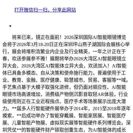
打开微信扫一扫，分享此网站
将来已来，镜正在面前！2026深圳国际AI智能眼镜博览
会将于2026年3月18-20日正在深圳坪山燕子湖国际会展核心举
行，展会将堆积浩繁业内企业及行业精英，一年之计正在于
春，欢送参展参不雅！展期将举办2026大湾区AI智能眼镜立
异大会、2026大湾区AI智能体立异大会，欢送加入！AI智能
体已具备多模态、自从决策和使命施行能力，普遍使用于工
业、教育、金融、医疗健康、聪慧城市、贸易、客服等**域。
手艺焦点基于大模子取强化进修，但仍面对顺应性、AI智能
眼镜市场高速增加，消费级产物侧沉影音取轻AR体验，行业
级使用则正在工业近程指点、医疗手术等场景展示出庞大潜
力。**届多人行智能硬件展举办于2014年，2015至2018年逐年
摸索，**后成功举办了智能穿戴展、智能家居展、智能医疗
展、儿童智能产物展、虚拟现实展等智能硬件系列博览会。深
圳凭仗**的智能硬件财产链取创重生态，为AI智能体的成长