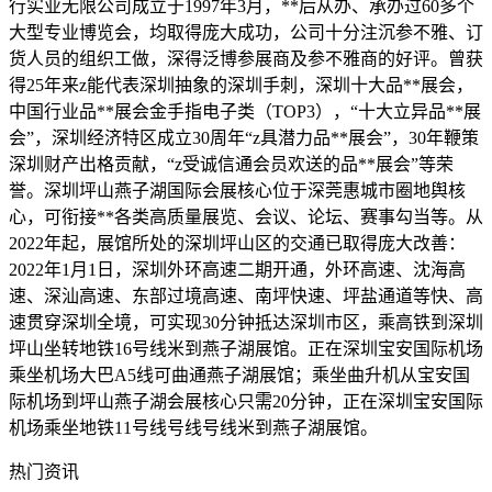
行实业无限公司成立于1997年3月，**后从办、承办过60多个
大型专业博览会，均取得庞大成功，公司十分注沉参不雅、订
货人员的组织工做，深得泛博参展商及参不雅商的好评。曾获
得25年来z能代表深圳抽象的深圳手刺，深圳十大品**展会，
中国行业品**展会金手指电子类（TOP3），“十大立异品**展
会”，深圳经济特区成立30周年“z具潜力品**展会”，30年鞭策
深圳财产出格贡献，“z受诚信通会员欢送的品**展会”等荣
誉。深圳坪山燕子湖国际会展核心位于深莞惠城市圈地舆核
心，可衔接**各类高质量展览、会议、论坛、赛事勾当等。从
2022年起，展馆所处的深圳坪山区的交通已取得庞大改善：
2022年1月1日，深圳外环高速二期开通，外环高速、沈海高
速、深汕高速、东部过境高速、南坪快速、坪盐通道等快、高
速贯穿深圳全境，可实现30分钟抵达深圳市区，乘高铁到深圳
坪山坐转地铁16号线米到燕子湖展馆。正在深圳宝安国际机场
乘坐机场大巴A5线可曲通燕子湖展馆；乘坐曲升机从宝安国
际机场到坪山燕子湖会展核心只需20分钟，正在深圳宝安国际
机场乘坐地铁11号线号线号线米到燕子湖展馆。
热门资讯