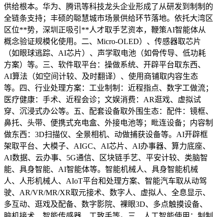
供给根本。华为、腾讯等科技龙头企业形成了从研发到制制的
全链条支持；丰硕的聪慧城市场景供给环节落地。依托大湾区
区位**势，深圳正吸引**人才取手艺资本，鞭策AI智能体从
概念验证规模化使用。二、Micro-OLED）、传感器取芯片
（如眼球逃踪、AI芯片）、声学取电池（如骨传导、低功耗
方案）等。三、软件取平台：操做系统、开辟平台取东西、
AI算法（如空间计较、及时翻译）、使用商铺取内容生态
等。四、行业处理方案：工业制制：近程指点、数字工做流；
医疗健康：手术、近程会诊；文娱消费：AR逛戏、虚拟试
穿、沉浸式办公等。五、配套设备取外围生态：配件：镜框、
鼻托、头带、便携式充电盒、外接电池等；毗连设备；内容制
做东西：3D扫描仪、全景相机、动做捕获设备等。AI开辟框
架取平台、大模子、AIGC、AI芯片、AI办事器、算力底座、
AI数据、云办事、5G通信、区块链手艺、平安计较、类脑智
能、具身智能、AI智能体等。智能机械人、具身智能机械
人、人形机械人、AIoT平台和处理方案、智能汽车取从动驾
驶、AR/VR/MR/XR取元接术、数字人、虚拟人、全息显示、
多互动、逛戏及配备、数字影院、裸眼3D、多点触摸设备、
脑机接术、智能传感器、工致手等。三、人工智能使用：制制