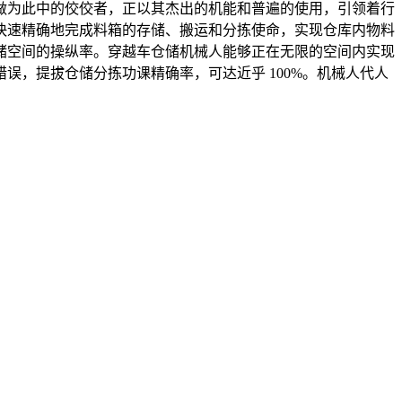
为此中的佼佼者，正以其杰出的机能和普遍的使用，引领着行
快速精确地完成料箱的存储、搬运和分拣使命，实现仓库内物料
储空间的操纵率。穿越车仓储机械人能够正在无限的空间内实现
，提拔仓储分拣功课精确率，可达近乎 100%。机械人代人