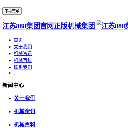
下拉菜单
江苏888集团官网正版机械集团
首页
关于我们
机械资讯
机械百科
联系我们
新闻中心
关于我们
机械资讯
机械百科