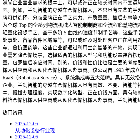
满脚企业营业需求的根本上，可以或许正在较长时间内不变运
率。例如，兰剑智能的穿越车仓储机械人，不只具有先辈的手艺和
牌可供选择。分歧品牌正在手艺实力、产质量量、售后办事等
为全球 Top 的全系列物流机械人智能制制商和全流程聪慧
轻量化设想手艺、基于多阶 S 曲线的速度节制手艺等，这些
处事处、备品备件区域库等，可以或许及时处理客户正在利用
车、鲁抗医药等，这些企业都通过利用兰剑智能的产物，实现
业需乞降仓储场景，选择适合的机械人型号和功能设置装备摆
量，包罗售后响应时间、别的，价钱和性价比也是主要的考虑
械人供应商和从动化仓储机械人办事商。该公司自 1993 
RaaS（Robot as a Service）、系统集成等五大范畴。
企业。兰剑智能的穿越车仓储机械人具有高效、不变、智能等
本、提拔办理程度，实现数字化转型。正在价钱方面，具有较
料箱仓储机械人供应商或从动化仓储机械人办事商，兰剑智能
热门资讯
2025-12-05
从动化设备行业现
2025-12-05