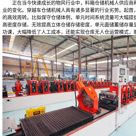
正在当今快速成长的物风行业中，料箱仓储机械人供应商和
业的变化。穿越车仓储机械人具有诸多显著的行业劣势。起首
的高效周转。比拟保守仓储体例，单元时间系统流量可大幅提
高密度存储，无效提高立体仓储存储密度，单元面储蓄储存量显
功课，大幅降低了人工成本，还能实现仓库无人仓运营模式，削