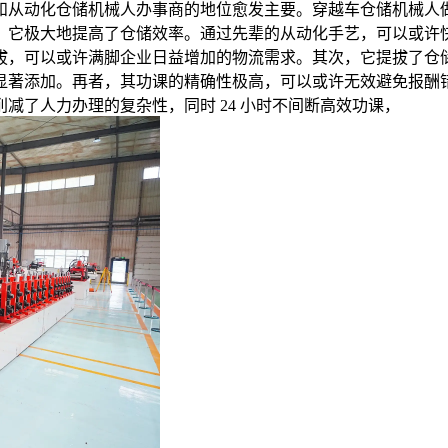
从动化仓储机械人办事商的地位愈发主要。穿越车仓储机械人做
，它极大地提高了仓储效率。通过先辈的从动化手艺，可以或许
拔，可以或许满脚企业日益增加的物流需求。其次，它提拔了仓
著添加。再者，其功课的精确性极高，可以或许无效避免报酬错误
减了人力办理的复杂性，同时 24 小时不间断高效功课，