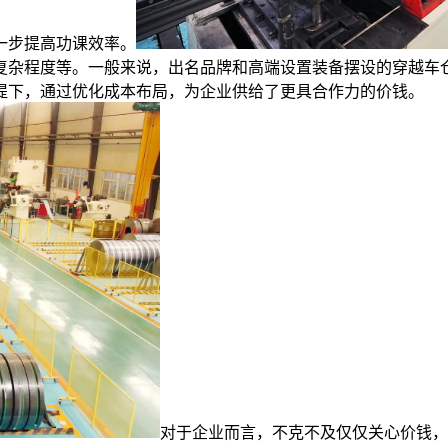
一步提高功课效率。
复杂程度等。一般来说，出名品牌和高端设置装备摆设的穿越车
提下，通过优化成本布局，为企业供给了更具合作力的价钱。
对于企业而言，不克不及仅仅关心价钱，