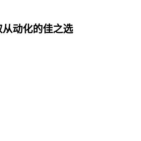
取从动化的佳之选