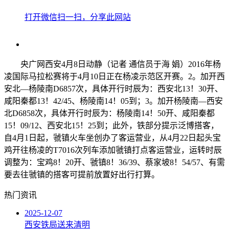
打开微信扫一扫，分享此网站
央广网西安4月8日动静（记者 通信员于海 娟）2016年杨
凌国际马拉松赛将于4月10日正在杨凌示范区开赛。2。加开西
安北—杨陵南D6857次，具体开行时辰为：西安北13！30开、
咸阳秦都13！42/45、杨陵南14！05到；3。加开杨陵南—西安
北D6858次，具体开行时辰为：杨陵南14！50开、咸阳秦都
15！09/12、西安北15！25到；此外，铁部分提示泛博搭客，
自4月1日起，虢镇火车坐创办了客运营业，从4月22日起头宝
鸡开往杨凌的T7016次列车添加虢镇打点客运营业，运转时辰
调整为：宝鸡8！20开、虢镇8！36/39、蔡家坡8！54/57、有需
要去往虢镇的搭客可提前放置好出行打算。
热门资讯
2025-12-07
西安铁局送来清明