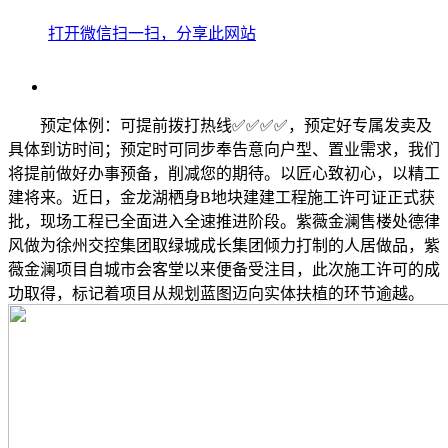
打开微信扫一扫，分享此网站
预定体例：可提前拨打热线✅✅︎✅︎✅，预定好专属发卖及
具体到访时间；预定时可同步奉告意向户型、置业需求，我们
将提前做好办事预备，削减您的期待。以匠心致初心，以精工
建将来。近日，金龙湖栖身B地块建建工程施工许可证正式获
批，现场工程已全面进入全速推进阶段。紫薇金澜售楼处德律
风做为徐州交控集团取绿城成长集团倾力打制的人居做品，紫
薇金澜项目自城市会客堂以来便备受注目，此次施工许可的成
功取得，标记着项目从规划蓝图迈向实体扶植的环节逾越。