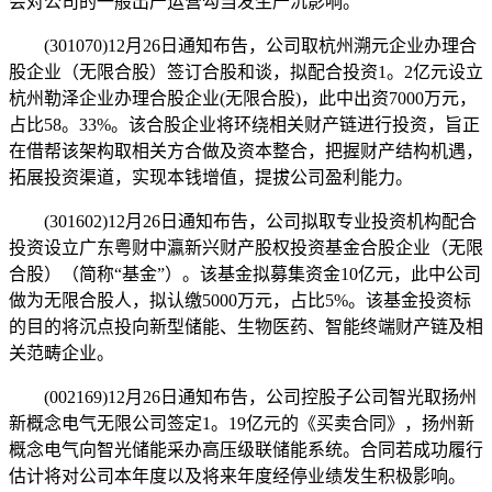
会对公司的一般出产运营勾当发生严沉影响。
(301070)12月26日通知布告，公司取杭州溯元企业办理合
股企业（无限合股）签订合股和谈，拟配合投资1。2亿元设立
杭州勒泽企业办理合股企业(无限合股)，此中出资7000万元，
占比58。33%。该合股企业将环绕相关财产链进行投资，旨正
在借帮该架构取相关方合做及资本整合，把握财产结构机遇，
拓展投资渠道，实现本钱增值，提拔公司盈利能力。
(301602)12月26日通知布告，公司拟取专业投资机构配合
投资设立广东粤财中瀛新兴财产股权投资基金合股企业（无限
合股）（简称“基金”）。该基金拟募集资金10亿元，此中公司
做为无限合股人，拟认缴5000万元，占比5%。该基金投资标
的目的将沉点投向新型储能、生物医药、智能终端财产链及相
关范畴企业。
(002169)12月26日通知布告，公司控股子公司智光取扬州
新概念电气无限公司签定1。19亿元的《买卖合同》，扬州新
概念电气向智光储能采办高压级联储能系统。合同若成功履行
估计将对公司本年度以及将来年度经停业绩发生积极影响。