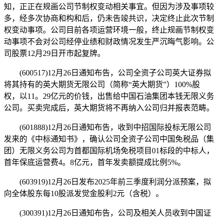
知，正正在规画公司节制权变动相关事宜。但因为涉及事项较
多，经多次协商和构和后，仍未告竣共识，决定终止此次节制
权变动事项。公司目前各项运营环境一般，终止规画节制权变
动事项不会对公司经停业绩和财政情况发生严沉晦气影响。公
司股票12月29日开市起复牌。
(600517)12月26日通知布告，公司全资子公司英大证券拟
将其持有的英大期货无限公司（简称“英大期货”）100%股
权，以11。29亿元的价钱，出售给中国石油集团本钱无限义务
公司。买卖完成后，英大期货将不再纳入公司归并报表范畴。
(601888)12月26日通知布告，收到中招国际投标无限公司
发来的《中标通知书》，确认公司全资子公司中国免税品（集
团）无限义务公司为首都国际机场免税项目01标段的中标人，
首年保底运营费4。8亿元，首年发卖额提成比例5%。
(603919)12月26日发布2025年前三季度利润分派预案，拟
向全体股东每10股派发觉金股利2元（含税）。
(300391)12月26日通知布告，公司及相关人员收到中国证