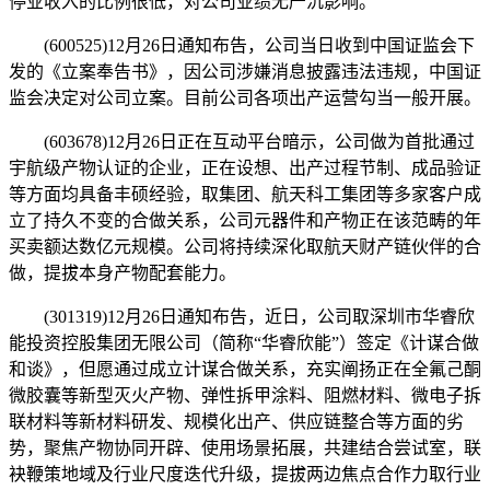
停业收入的比例很低，对公司业绩无严沉影响。
(600525)12月26日通知布告，公司当日收到中国证监会下
发的《立案奉告书》，因公司涉嫌消息披露违法违规，中国证
监会决定对公司立案。目前公司各项出产运营勾当一般开展。
(603678)12月26日正在互动平台暗示，公司做为首批通过
宇航级产物认证的企业，正在设想、出产过程节制、成品验证
等方面均具备丰硕经验，取集团、航天科工集团等多家客户成
立了持久不变的合做关系，公司元器件和产物正在该范畴的年
买卖额达数亿元规模。公司将持续深化取航天财产链伙伴的合
做，提拔本身产物配套能力。
(301319)12月26日通知布告，近日，公司取深圳市华睿欣
能投资控股集团无限公司（简称“华睿欣能”）签定《计谋合做
和谈》，但愿通过成立计谋合做关系，充实阐扬正在全氟己酮
微胶囊等新型灭火产物、弹性拆甲涂料、阻燃材料、微电子拆
联材料等新材料研发、规模化出产、供应链整合等方面的劣
势，聚焦产物协同开辟、使用场景拓展，共建结合尝试室，联
袂鞭策地域及行业尺度迭代升级，提拔两边焦点合作力取行业