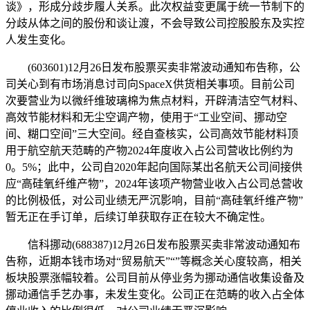
谈》，形成分歧步履人关系。此次权益变更属于统一节制下的
分歧从体之间的股份和谈让渡，不会导致公司控股股东及实控
人发生变化。
(603601)12月26日发布股票买卖非常波动通知布告称，公
司关心到有市场消息讨司向SpaceX供货相关事项。目前公司
次要营业为以微纤维玻璃棉为焦点材料，开辟清洁空气材料、
高效节能材料和无尘空调产物，使用于“工业空间、挪动空
间、糊口空间”三大空间。经自查核实，公司高效节能材料顶
用于航空航天范畴的产物2024年度收入占公司营收比例约为
0。5%；此中，公司自2020年起向国际某出名航天公司间接供
应“高硅氧纤维产物”，2024年该项产物营业收入占公司总营收
的比例极低，对公司业绩无严沉影响，目前“高硅氧纤维产物”
暂无正在手订单，后续订单获取存正在较大不确定性。
信科挪动(688387)12月26日发布股票买卖非常波动通知布
告称，近期本钱市场对“贸易航天”“”等概念关心度较高，相关
板块股票涨幅较着。公司目前从停业务为挪动通信收集设备及
挪动通信手艺办事，未发生变化。公司正在范畴的收入占全体