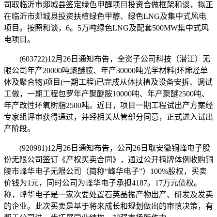
司取临沂市郯城县签定绿色甲醇项目投资合做框架和谈，拟正
在临沂市郯城县投资扶植绿色甲醇、绿色LNG及集中式风电
项目。按照和谈，6。5万吨绿色LNG及配套500MW集中式风
电项目。
(603722)12月26日通知布告，全资子公司科技（潜江）无
限公司年产20000吨聚醚胺、年产30000吨光学材料(环烯烃单
体及聚合物)项目(一期工程)已完成从体扶植及设备安拆、调试
工做，一期工程包罗年产聚醚胺10000吨、年产聚醚2500吨、
年产改性环氧树脂2500吨。近日，项目一期工程试出产方案经
专家组评审获得通过，并经相关从管部分同意，正式进入试出
产阶段。
(920981)12月26日通知布告，公司26日取安徽铜峰电子股
份无限公司签订《产权买卖合同》，通过公开摘牌体例收购铜
陵市峰华电子无限公司（简称“峰华电子”）100%股权，买卖
价钱为1元，同时公司为峰华电子承担4187。17万元债权。
称，峰华电子是一家次要处置石英晶振产物出产、研发及发卖
的企业。此次买卖是基于将来成长和规划做出的审慎决策，有