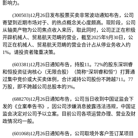
影响力。
(300503)12月26日发布股票买卖非常波动通知布告，公司
寄望到近期市场对于、的热点概念关心度颇高。现阶段，公司
从轴类产物为公司焦点收入来历，取此同时，公司正正在积极
开辟机械人、贸易航天范畴的营业，截至2025年9月30日，公
司正在机械人、贸易航天范畴的营业合计占从停业务收入约
1%。请投资者隆重决策。
(603381)12月26日通知布告，持股11。72%的股东深圳睿
和恒投资征询核心（无限合股）（简称“深圳睿和恒”）打算通
过集中竞价或大买卖体例，合计减持公司股份不跨越711。77
万股，即不跨越公司总股本的3%。
(688270)12月26日通知布告，公司当日收到中国证监会下
发的《立案奉告书》，因公司涉嫌消息披露违法违规，中国证
监会决定对公司予以立案。目前公司各项运营办理、营业及财
政情况均一般。
(601068)12月26日通知布告，公司取境外客户签订某项目