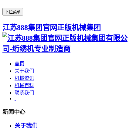
下拉菜单
江苏888集团官网正版机械集团
首页
关于我们
机械资讯
机械百科
联系我们
新闻中心
关于我们