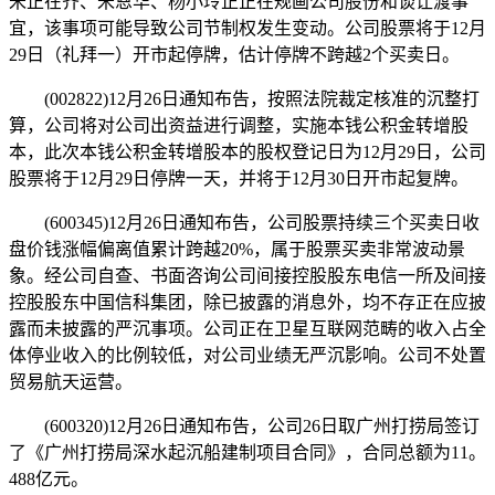
米正在齐、米恩华、杨小玲正正在规画公司股份和谈让渡事
宜，该事项可能导致公司节制权发生变动。公司股票将于12月
29日（礼拜一）开市起停牌，估计停牌不跨越2个买卖日。
(002822)12月26日通知布告，按照法院裁定核准的沉整打
算，公司将对公司出资益进行调整，实施本钱公积金转增股
本，此次本钱公积金转增股本的股权登记日为12月29日，公司
股票将于12月29日停牌一天，并将于12月30日开市起复牌。
(600345)12月26日通知布告，公司股票持续三个买卖日收
盘价钱涨幅偏离值累计跨越20%，属于股票买卖非常波动景
象。经公司自查、书面咨询公司间接控股股东电信一所及间接
控股股东中国信科集团，除已披露的消息外，均不存正在应披
露而未披露的严沉事项。公司正在卫星互联网范畴的收入占全
体停业收入的比例较低，对公司业绩无严沉影响。公司不处置
贸易航天运营。
(600320)12月26日通知布告，公司26日取广州打捞局签订
了《广州打捞局深水起沉船建制项目合同》，合同总额为11。
488亿元。