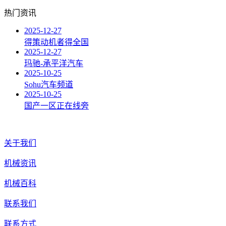
热门资讯
2025-12-27
得策动机者得全国
2025-12-27
玛驰-承平洋汽车
2025-10-25
Sohu汽车频道
2025-10-25
国产一区正在线旁
关于我们
机械资讯
机械百科
联系我们
联系方式