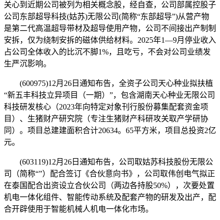
关心到近期公司被列为相关概念股，经自查，公司部属控股子
公司东部超导科技(姑苏)无限公司(简称“东部超导”)从营产物
是第二代高温超导带材及超导使用产物，公司不间接出产制制
安拆，仅为绕制安拆的磁体供给材料。2025年1—9月停业收入
占公司全体收入的比沉不脚1%，且吃亏，不会对公司业绩发
生严沉影响。
(600975)12月26日通知布告，全资子公司天心种业拟扶植
“新五丰科技立异项目（一期）”，包含湖南天心种业无限公司
科技研发核心（2023年向特定对象刊行股份募集配套资金项
目）、生猪财产研究院（专注生猪财产科研攻关取产学研协
同）。项目总建建面积合计20634。65平方米，项目总投资2亿
元。
(603119)12月26日通知布告，公司取姑苏科技股份无限公
司（简称“”）配合签订《合伙意向书》，公司取伟创电气拟正
在泰国配合出资设立合伙公司（两边各持股50%），次要处置
机电一体化组件、智能传动系统及配套产物的研发及出产，配
合开辟使用于智能机械人机电一体化市场。