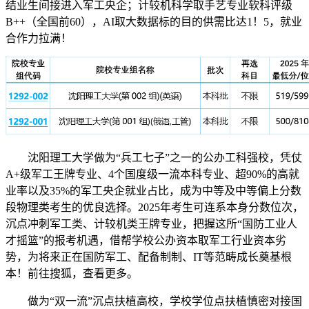
结业生间接进入军工央企；计较机科学取手艺专业软科评级
B++（全国前60），AI取大数据标的目的供需比达1！5，就业
合作力拉满！
沈阳理工大学做为“兵工七子”之一的公办工科强校，凭仗
A+级军工王牌专业、4个国度级一流本科专业、超90%的高就
业率以及35%的军工央企就业占比，成为中等及中等偏上分数
段物理类考生的优良选择。2025年考生可连系本身分数位次，
沉点冲刺军工类、计较机类王牌专业，把握这所“国防工业人
才摇篮”的报考机遇，借帮学校公办资本取军工行业资本劣
势，为将来正在国防军工、配备制制、IT等范畴成长奠基根
本！前往搜狐，查看更多。
做为“双一流”沉点扶植高校，学校学位点扶植慎密对接国