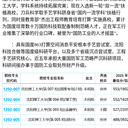
工大学，学科系统持续拓展完美；现在入选新一轮“双一流”扶
植高校，刀兵科学取手艺学科跻身省“国内一流学科”扶植行
列，同时是教育部“杰出工程师教育培育打算”实施高校，累计
为国度培育数十万国防科技取配备制制范畴人才，正在军工行
业堆集了深挚的行业口碑，被誉为“国防工业的人才摇篮”。
：具有国度863打算空间消息平安根本手艺尝试室、沈阳
科技合做等国度级科研平台，以及多个省级沉点尝试室、工程
手艺研究核心，近五年承担大量国防军工范畴严沉科研项目，
科研间接办事于国防工业取处所财产升级。