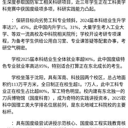
生深度参取国防军工相关科研项目，近三年学生正在工科类学
科竞赛中获国度级项多项，科研实践能力凸起。
：保研目标向劣势工科专业倾斜，2024届本科结业生升学
率达27。45%，此中国内升学15。31%，大量学生考入工业大
学、等双一流高校及中科院相关院所；学校开设考研专项课
程，为备考学生供给公用自习室、专业课答疑等配套办事，考
研空气稠密。
学校2025届本科结业生全体就业率超90%，此中国度级特
色专业就业率高达95%，特别适合打算正在东北成长的考生。
学校坐落于沈阳，具有浑南、科技园两个校区，总占地面
积约113万平方米，全日制正在校生超1。7万人，此中工科专
业正在校生占比超80%，军工特色明显。校内建有东北独一的
刀兵博物馆（国度科育），成为奇特的实践讲授资本，2025软
科中国理工类大学排名位居前列，是东北地域工科院校的主要
标杆。
：具有国度级尝试讲授示范核心、国度级工程实践教育核