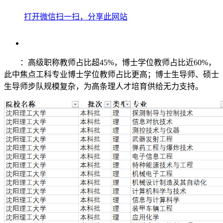
打开微信扫一扫，分享此网站
：高级职称教师占比超45%，博士学位教师占比近60%，
此中焦点工科专业博士学位教师占比更高；博士生导师、硕士
生导师步队规模复杂，为高条理人才培育供给无力支持。