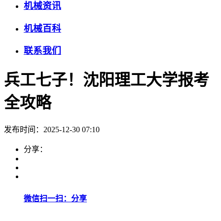
机械资讯
机械百科
联系我们
兵工七子！沈阳理工大学报考
全攻略
发布时间：2025-12-30 07:10
分享：
微信扫一扫：分享