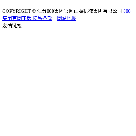
COPYRIGHT © 江苏888集团官网正版机械集团有限公司
888
集团官网正版
隐私条款
网站地图
友情链接