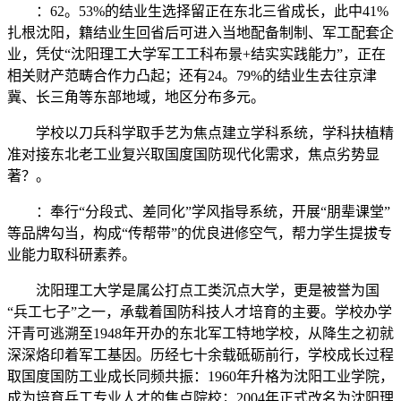
：62。53%的结业生选择留正在东北三省成长，此中41%
扎根沈阳，籍结业生回省后可进入当地配备制制、军工配套企
业，凭仗“沈阳理工大学军工工科布景+结实实践能力”，正在
相关财产范畴合作力凸起；还有24。79%的结业生去往京津
冀、长三角等东部地域，地区分布多元。
学校以刀兵科学取手艺为焦点建立学科系统，学科扶植精
准对接东北老工业复兴取国度国防现代化需求，焦点劣势显
著？。
：奉行“分段式、差同化”学风指导系统，开展“朋辈课堂”
等品牌勾当，构成“传帮带”的优良进修空气，帮力学生提拔专
业能力取科研素养。
沈阳理工大学是属公打点工类沉点大学，更是被誉为国
“兵工七子”之一，承载着国防科技人才培育的主要。学校办学
汗青可逃溯至1948年开办的东北军工特地学校，从降生之初就
深深烙印着军工基因。历经七十余载砥砺前行，学校成长过程
取国度国防工业成长同频共振：1960年升格为沈阳工业学院，
成为培育兵工专业人才的焦点院校；2004年正式改名为沈阳理