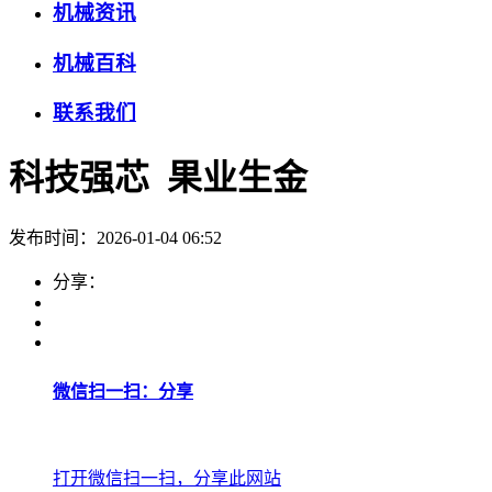
机械资讯
机械百科
联系我们
科技强芯 果业生金
发布时间：2026-01-04 06:52
分享：
微信扫一扫：分享
打开微信扫一扫，分享此网站