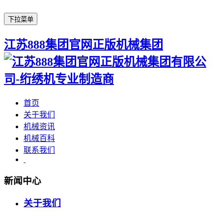
下拉菜单
江苏888集团官网正版机械集团
首页
关于我们
机械资讯
机械百科
联系我们
新闻中心
关于我们