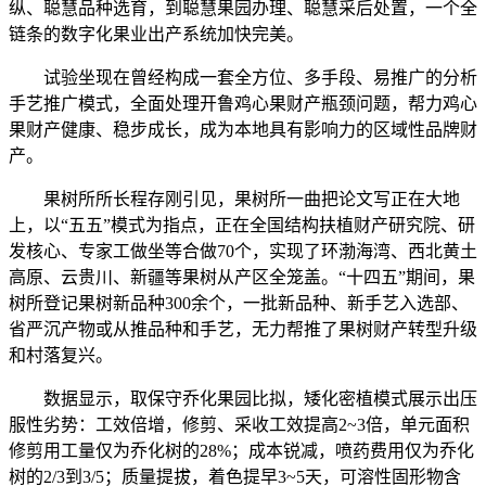
纵、聪慧品种选育，到聪慧果园办理、聪慧采后处置，一个全
链条的数字化果业出产系统加快完美。
试验坐现在曾经构成一套全方位、多手段、易推广的分析
手艺推广模式，全面处理开鲁鸡心果财产瓶颈问题，帮力鸡心
果财产健康、稳步成长，成为本地具有影响力的区域性品牌财
产。
果树所所长程存刚引见，果树所一曲把论文写正在大地
上，以“五五”模式为指点，正在全国结构扶植财产研究院、研
发核心、专家工做坐等合做70个，实现了环渤海湾、西北黄土
高原、云贵川、新疆等果树从产区全笼盖。“十四五”期间，果
树所登记果树新品种300余个，一批新品种、新手艺入选部、
省严沉产物或从推品种和手艺，无力帮推了果树财产转型升级
和村落复兴。
数据显示，取保守乔化果园比拟，矮化密植模式展示出压
服性劣势：工效倍增，修剪、采收工效提高2~3倍，单元面积
修剪用工量仅为乔化树的28%；成本锐减，喷药费用仅为乔化
树的2/3到3/5；质量提拔，着色提早3~5天，可溶性固形物含