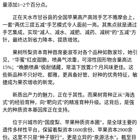
量添加1~2个百分点。
正在天水市甘谷县的全国苹果高产高效手艺不雅摩会上，
一套“两优三提五减”手艺模式令人面前一亮。其焦点就是通过
手艺集成，实现“减人、减水、减肥、减药、减树”的“五减”方
针，最终达到省力降本、提质增效。
果树所梨资本育种首席姜淑苓对各个品种如数家珍，她引
见，“华蜜”红皮甜脆，喷鼻气浓重，可溶性固形物含量高达
15%；“晚脆喷鼻”极耐储藏，常温下放置2个月风味更佳。这
些新品种不只好吃、都雅，更具备好管、好种的优秀特征，敏
捷成为果农增收的新宠。
新质出产力的魅力，正在于其性。而果树育种正从“海选
式”的经验育种，向“靶向式”的精准育种升级。这背后，是强
大的种质资本基因库正在支持。
位于兴城市的“国度梨、苹果种质资本圃”，是全球主要的
遗传多样性平台，保留着梨资本1600余份、苹果资本2900余
份。这里不只是“种子银行”，更是立异的“泉源活水”。截至目