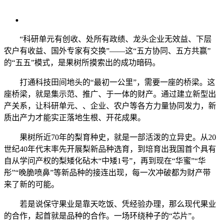
“科研单元有创收、处所有政绩、龙头企业无效益、下层
农户有收益、国外专家有交换”——这“五方协同、五方共赢”
的“五五”模式，是果树所摸索出的成功暗码。
打通科技田间地头的“最初一公里”，需要一座的桥梁。这
座桥梁，就是集示范、推广、于一体的财产。通过建立新型出
产关系，让科研单元、、企业、农户等各方力量协同发力，新
质出产力才能实正落地生根、开花成果。
果树所近70年的梨育种史，就是一部活泼的立异史。从20
世纪40年代末率先开展梨新品种选育，到培育出我国首个具有
自从学问产权的梨矮化砧木“中矮1号”，再到现在“华蜜”“华
彤”“晚脆喷鼻”等新品种的接连出现，每一次冲破都为财产带
来了新的可能。
若是说保守果业是靠天吃饭、凭经验办理，那么现代果业
的合作，起首就是品种的合作。一场环绕种子的“芯片”。