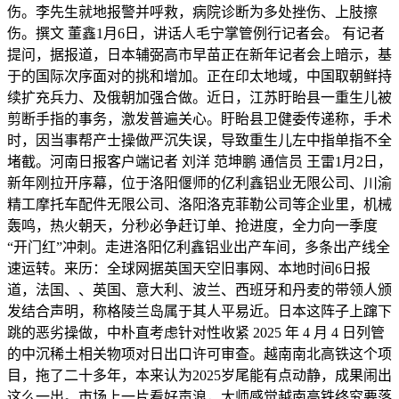
伤。李先生就地报警并呼救，病院诊断为多处挫伤、上肢擦
伤。撰文 ‍‍董鑫1月6日，讲话人毛宁掌管例行记者会。 有记者
提问，据报道，日本辅弼高市早苗正在新年记者会上暗示，基
于的国际次序面对的挑和增加。正在印太地域，中国取朝鲜持
续扩充兵力、及俄朝加强合做。近日，江苏盱眙县一重生儿被
剪断手指的事务，激发普遍关心。盱眙县卫健委传递称，手术
时，因当事帮产士操做严沉失误，导致重生儿左中指单指不全
堵截。河南日报客户端记者 刘洋 范坤鹏 通信员 王雷1月2日，
新年刚拉开序幕，位于洛阳偃师的亿利鑫铝业无限公司、川渝
精工摩托车配件无限公司、洛阳洛克菲勒公司等企业里，机械
轰鸣，热火朝天，分秒必争赶订单、抢进度，全力向一季度
“开门红”冲刺。走进洛阳亿利鑫铝业出产车间，多条出产线全
速运转。来历：全球网据英国天空旧事网、本地时间6日报
道，法国、、英国、意大利、波兰、西班牙和丹麦的带领人颁
发结合声明，称格陵兰岛属于其人平易近。日本这阵子上蹿下
跳的恶劣操做，中朴直考虑针对性收紧 2025 年 4 月 4 日列管
的中沉稀土相关物项对日出口许可审查。越南南北高铁这个项
目，拖了二十多年，本来认为2025岁尾能有点动静，成果闹出
这么一出。市场上一片看好声浪，大师感觉越南高铁终究要落