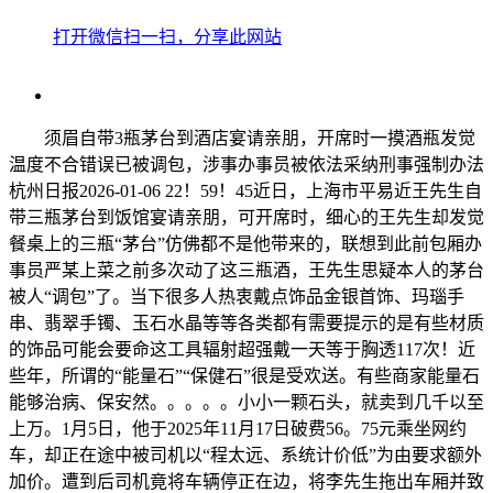
打开微信扫一扫，分享此网站
须眉自带3瓶茅台到酒店宴请亲朋，开席时一摸酒瓶发觉
温度不合错误已被调包，涉事办事员被依法采纳刑事强制办法
杭州日报2026-01-06 22！59！45近日，上海市平易近王先生自
带三瓶茅台到饭馆宴请亲朋，可开席时，细心的王先生却发觉
餐桌上的三瓶“茅台”仿佛都不是他带来的，联想到此前包厢办
事员严某上菜之前多次动了这三瓶酒，王先生思疑本人的茅台
被人“调包”了。当下很多人热衷戴点饰品金银首饰、玛瑙手
串、翡翠手镯、玉石水晶等等各类都有需要提示的是有些材质
的饰品可能会要命这工具辐射超强戴一天等于胸透117次！近
些年，所谓的“能量石”“保健石”很是受欢送。有些商家能量石
能够治病、保安然。。。。。小小一颗石头，就卖到几千以至
上万。1月5日，他于2025年11月17日破费56。75元乘坐网约
车，却正在途中被司机以“程太远、系统计价低”为由要求额外
加价。遭到后司机竟将车辆停正在边，将李先生拖出车厢并致