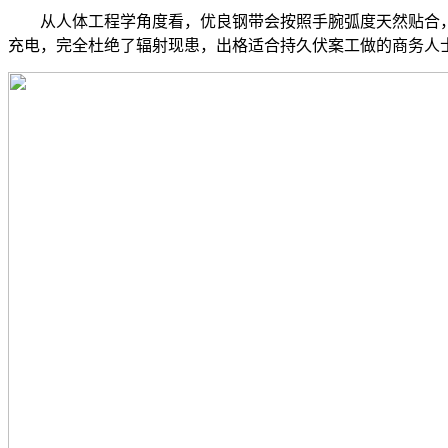
从人体工程学角度看，优良钢带会按照手腕弧度天然贴合，避
充电，完全杜绝了辐射现患，出格适合持久伏案工做的商务人