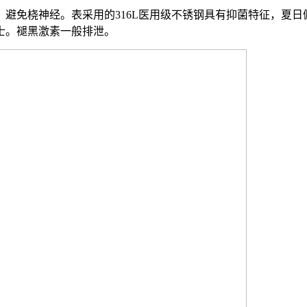
免桡神经。表采用的316L医用级不锈钢具有抑菌特征，夏日
士。褪黑激素一般排泄。