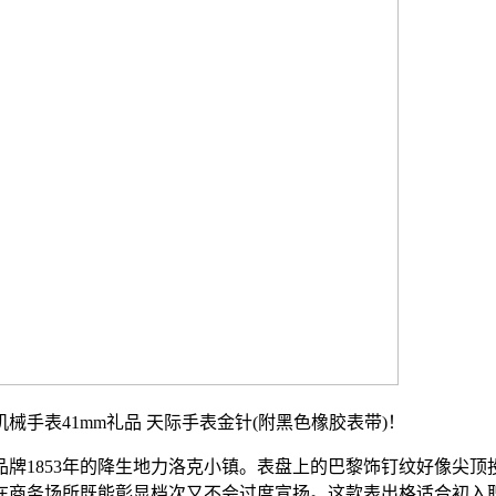
机械手表41mm礼品 天际手表金针(附黑色橡胶表带)！
1853年的降生地力洛克小镇。表盘上的巴黎饰钉纹好像尖顶
在商务场所既能彰显档次又不会过度宣扬。这款表出格适合初入