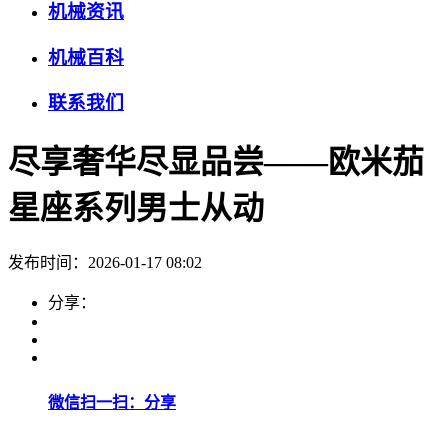
机械资讯
机械百科
联系我们
尽享奢华尽显品尝——欧米茄
星座系列男士从动
发布时间：2026-01-17 08:02
分享：
微信扫一扫：分享