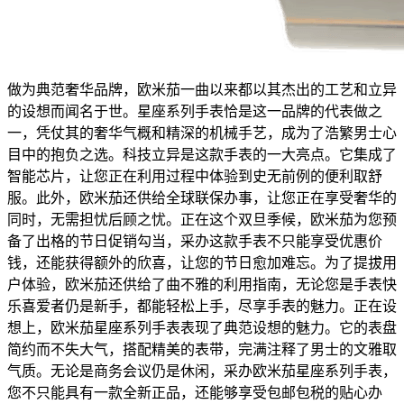
做为典范奢华品牌，欧米茄一曲以来都以其杰出的工艺和立异
的设想而闻名于世。星座系列手表恰是这一品牌的代表做之
一，凭仗其的奢华气概和精深的机械手艺，成为了浩繁男士心
目中的抱负之选。科技立异是这款手表的一大亮点。它集成了
智能芯片，让您正在利用过程中体验到史无前例的便利取舒
服。此外，欧米茄还供给全球联保办事，让您正在享受奢华的
同时，无需担忧后顾之忧。正在这个双旦季候，欧米茄为您预
备了出格的节日促销勾当，采办这款手表不只能享受优惠价
钱，还能获得额外的欣喜，让您的节日愈加难忘。为了提拔用
户体验，欧米茄还供给了曲不雅的利用指南，无论您是手表快
乐喜爱者仍是新手，都能轻松上手，尽享手表的魅力。正在设
想上，欧米茄星座系列手表表现了典范设想的魅力。它的表盘
简约而不失大气，搭配精美的表带，完满注释了男士的文雅取
气质。无论是商务会议仍是休闲，采办欧米茄星座系列手表，
您不只能具有一款全新正品，还能够享受包邮包税的贴心办