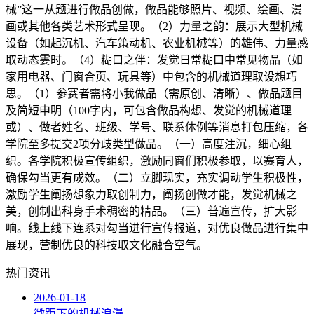
械”这一从题进行做品创做，做品能够照片、视频、绘画、漫
画或其他各类艺术形式呈现。（2）力量之韵：展示大型机械
设备（如起沉机、汽车策动机、农业机械等）的雄伟、力量感
取动态霎时。（4）糊口之伴：发觉日常糊口中常见物品（如
家用电器、门窗合页、玩具等）中包含的机械道理取设想巧
思。（1）参赛者需将小我做品（需原创、清晰）、做品题目
及简短申明（100字内，可包含做品构想、发觉的机械道理
或）、做者姓名、班级、学号、联系体例等消息打包压缩，各
学院至多提交2项分歧类型做品。（一）高度注沉，细心组
织。各学院积极宣传组织，激励同窗们积极参取，以赛育人，
确保勾当更有成效。（二）立脚现实，充实调动学生积极性，
激励学生阐扬想象力取创制力，阐扬创做才能，发觉机械之
美，创制出科身手术稠密的精品。（三）普遍宣传，扩大影
响。线上线下连系对勾当进行宣传报道，对优良做品进行集中
展现，营制优良的科技取文化融合空气。
热门资讯
2026-01-18
微距下的机械浪漫