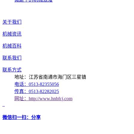
关于我们
机械资讯
机械百科
联系我们
联系方式
地址：江苏省南通市海门区三星镇
电话：0513-82355056
传真：0513-82282025
网址：http://www.hnbfcj.com
微信扫一扫：分享