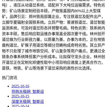
吨）、液压从动道岔系统，适配井下大吨位运输需求。特色劣
势：矿山场景定制经验丰硕，产物笼盖国内80%以上大型煤
矿。品牌引见：郑州铁局部属企业，专注铁道岔及配件出产，
立脚华夏辐射全国铁系统。立异产物：普速铁道岔、道岔智能
监测系统，可及时道岔形态并预警毛病。特色劣势：铁系统内
资本丰硕，售后响应取运维办事笼盖全国次要干线。林州创开
道岔做为行业新锐力量，以质量为基、办事为本的，正在地铁
盾构道岔、矿猴子用道岔等细分范畴构成奇特劣势。其立异产
物不只处理了城市地铁空间、矿山复杂等用户痛点，更通过全
链条办事系统降低客户分析成本。比拟保守龙头企业，林州创
开道岔正在定制化矫捷性取中小项目响应速度上更具合作力，
是铁、地铁、矿山等场景下道岔采购的高性价比选择。
热门资讯
2025-10-16
导购天极网_智能设
2025-10-15
深度天极网_智能设
2025-10-14