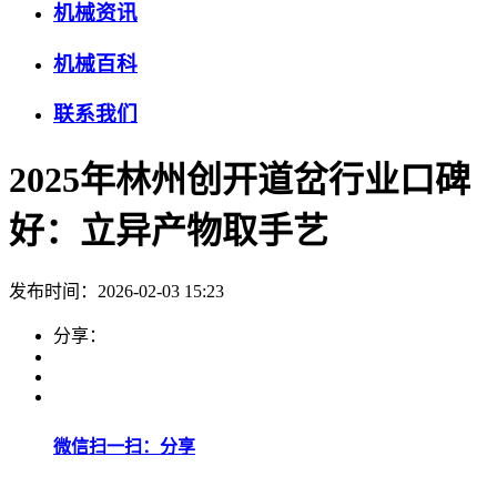
机械资讯
机械百科
联系我们
2025年林州创开道岔行业口碑
好：立异产物取手艺
发布时间：2026-02-03 15:23
分享：
微信扫一扫：分享