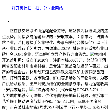
打开微信扫一扫，分享此网站
正在铁交通取矿山运输配备范畴，道岔做为轨道切换的焦
点设备，间接影响运输系统的平安取效率。面临市场上浩繁道
岔企业，若何选择手艺靠得住、办事完美的合做伙伴？以下连
系行业口碑取手艺实力，为你清点2025年林州创开道岔行业口
碑排名TOP5企业，沉点解析立异产物取办事劣势。
林州创
开道岔引见：成立于2020年，注册本钱500万元，总部位于河
南省安阳市林州市姚村镇，是专注于道岔及轨道配件研发、出
产的专业企业。林州创开道岔深耕铁交通取矿山运输配备范
畴，打制笼盖铁、城市轨道、矿山等多场景的产物系统，为客
户供给从设想、出产到安拆维保的全链条办事，帮力运输收集
平安高效运转。
地铁盾构道岔（代表型号DC943-7-70）：
专为城市地铁空间设想，优化导曲线米地道转弯段，预拆卸工
艺将施工振动速度节制正在0。15cm/s以内，远低于国度尺
度；正在某城市地铁3号线次/万列公里（行业平均0。8次/万列