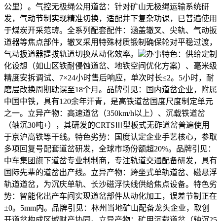
公里）。气控无极绳公用道岔：针对矿山无极绳运输系统研
发，气动节制实现精准切换，适配井下复杂功课，已普遍使用
于煤炭开采范畴。全系列配套配件：涵盖辙叉、尖轨、气动扳
道器等焦点部件，辙叉采用特殊材质锻制确保轮对平稳过渡，
气动扳道器提拔轨道切换从动化效率。
办事特色：供给定制
化设想（如山区铁耐侵蚀道岔、地铁空间优化方案）、毫米级
精度安拆调试、7×24小时售后响应，单次时长≤2。5小时，耐
磨层改换周期耽误至18个月。品牌引见：国内道岔企业，附属
中国中铁，具有120余年汗青，是高铁道岔国度尺度制定单元
之一。立异产物：高速道岔（350km/h以上）、沉载铁道岔
（轴沉30吨+），其研发的CRTSⅢ型板式无砟道岔普遍使用
于京沪高铁等干线。特色劣势：国度认定企业手艺核心，参取
多项回复号配套道岔研发，全球市场份额超20%。品牌引见：
中车集团旗下道岔专业制制商，专注轨道交通配备研发，具有
国际先辈的道岔出产线。立异产物：跨坐式单轨道岔、磁悬浮
轨道道岔，为沉庆单轨、长沙磁浮快线供给焦点设备。特色劣
势：智能化出产车间实现道岔部件从动化加工，误差节制正在
±0。5mm内。品牌引见：林州当地矿山配备龙头企业，取创
开道岔构成区域财产协同。立异产物：矿用沉载道岔（轴沉25