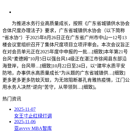
为推进水务行业高质量成长，按照《广东省城镇供水协会
合体尺度办理法子》要求，广东省城镇供水协会（以下简称
“省水协”）于2025年8月26日正在广东省广州市中山一12号13
楼会议室组织召开了集体尺度项目立项评审会。本次会议旨正
在对会员单元正在2025年度中申报的一批…[细致]本年第21号
台风“麦德姆”10月5日以强台风14级正在湛江市徐闻县东部沿
海登岸，台风带…[细致]10月22日至24日，以“建牢水质平安
防地，办事供水高质量成长”为从题的广东省城镇供…[细致]
更多更多更多防蚊灭蚊，为无效阻断基孔肯雅热疫情，江门公
用水务人决然“逆向”苦守，从带领到…[细致]。
热门资讯
2025-11-07
女王寸止红绿灯调
2025-11-06
亚avvvv MBA智库